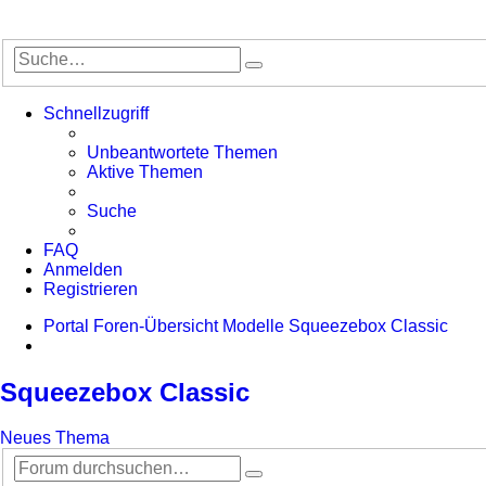
Suche
Erweiterte
Suche
Schnellzugriff
Unbeantwortete Themen
Aktive Themen
Suche
FAQ
Anmelden
Registrieren
Portal
Foren-Übersicht
Modelle
Squeezebox Classic
Suche
Squeezebox Classic
Neues Thema
Suche
Erweiterte