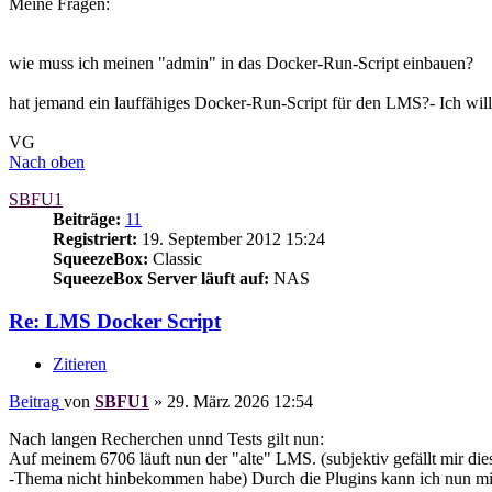
Meine Fragen:
wie muss ich meinen "admin" in das Docker-Run-Script einbauen?
hat jemand ein lauffähiges Docker-Run-Script für den LMS?- Ich will
VG
Nach oben
SBFU1
Beiträge:
11
Registriert:
19. September 2012 15:24
SqueezeBox:
Classic
SqueezeBox Server läuft auf:
NAS
Re: LMS Docker Script
Zitieren
Beitrag
von
SBFU1
»
29. März 2026 12:54
Nach langen Recherchen unnd Tests gilt nun:
Auf meinem 6706 läuft nun der "alte" LMS. (subjektiv gefällt mir d
-Thema nicht hinbekommen habe) Durch die Plugins kann ich nun 