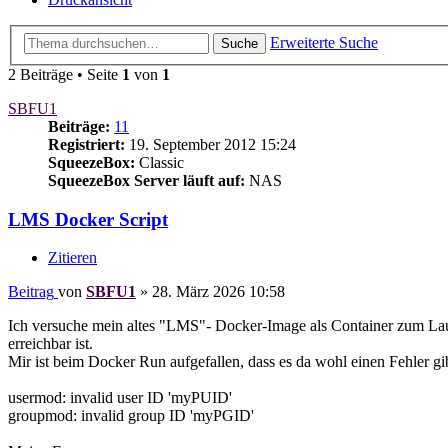
Erweiterte Suche
Suche
2 Beiträge • Seite
1
von
1
SBFU1
Beiträge:
11
Registriert:
19. September 2012 15:24
SqueezeBox:
Classic
SqueezeBox Server läuft auf:
NAS
LMS Docker Script
Zitieren
Beitrag
von
SBFU1
»
28. März 2026 10:58
Ich versuche mein altes "LMS"- Docker-Image als Container zum Lau
erreichbar ist.
Mir ist beim Docker Run aufgefallen, dass es da wohl einen Fehler gi
usermod: invalid user ID 'myPUID'
groupmod: invalid group ID 'myPGID'