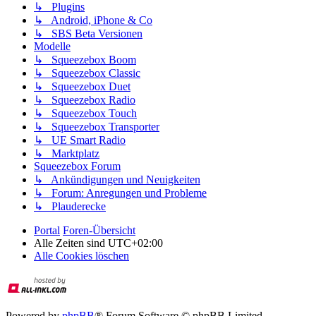
↳ Plugins
↳ Android, iPhone & Co
↳ SBS Beta Versionen
Modelle
↳ Squeezebox Boom
↳ Squeezebox Classic
↳ Squeezebox Duet
↳ Squeezebox Radio
↳ Squeezebox Touch
↳ Squeezebox Transporter
↳ UE Smart Radio
↳ Marktplatz
Squeezebox Forum
↳ Ankündigungen und Neuigkeiten
↳ Forum: Anregungen und Probleme
↳ Plauderecke
Portal
Foren-Übersicht
Alle Zeiten sind
UTC+02:00
Alle Cookies löschen
Powered by
phpBB
® Forum Software © phpBB Limited