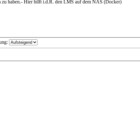
m zu haben.- Hier hilft i.d.R. den LMS auf dem NAS (Docker)
ung: