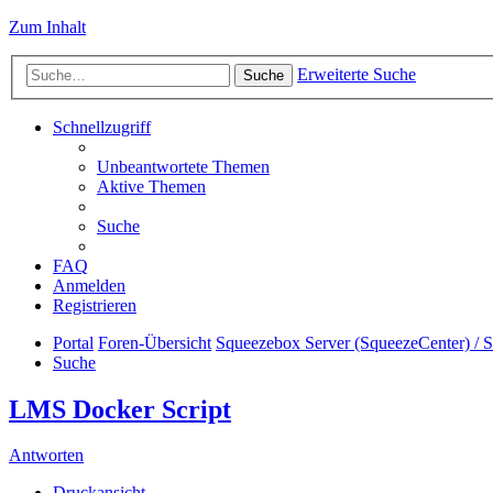
Zum Inhalt
Erweiterte Suche
Suche
Schnellzugriff
Unbeantwortete Themen
Aktive Themen
Suche
FAQ
Anmelden
Registrieren
Portal
Foren-Übersicht
Squeezebox Server (SqueezeCenter) / 
Suche
LMS Docker Script
Antworten
Druckansicht