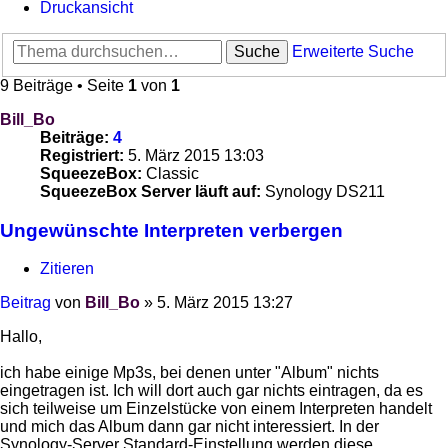
Druckansicht
Suche
Erweiterte Suche
9 Beiträge • Seite
1
von
1
Bill_Bo
Beiträge:
4
Registriert:
5. März 2015 13:03
SqueezeBox:
Classic
SqueezeBox Server läuft auf:
Synology DS211
Ungewünschte Interpreten verbergen
Zitieren
Beitrag
von
Bill_Bo
»
5. März 2015 13:27
Hallo,
ich habe einige Mp3s, bei denen unter "Album" nichts
eingetragen ist. Ich will dort auch gar nichts eintragen, da es
sich teilweise um Einzelstücke von einem Interpreten handelt
und mich das Album dann gar nicht interessiert. In der
Synology-Server Standard-Einstellung werden diese