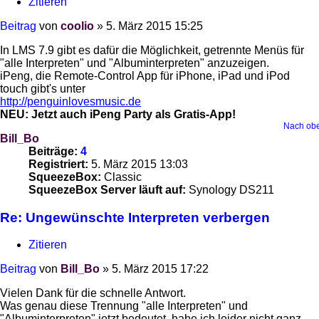
Zitieren
Beitrag
von
coolio
»
5. März 2015 15:25
In LMS 7.9 gibt es dafür die Möglichkeit, getrennte Menüs für
"alle Interpreten" und "Albuminterpreten" anzuzeigen.
iPeng, die Remote-Control App für iPhone, iPad und iPod
touch gibt's unter
http://penguinlovesmusic.de
NEU: Jetzt auch iPeng Party als Gratis-App!
Nach ob
Bill_Bo
Beiträge:
4
Registriert:
5. März 2015 13:03
SqueezeBox:
Classic
SqueezeBox Server läuft auf:
Synology DS211
Re: Ungewünschte Interpreten verbergen
Zitieren
Beitrag
von
Bill_Bo
»
5. März 2015 17:22
Vielen Dank für die schnelle Antwort.
Was genau diese Trennung "alle Interpreten" und
"Albuminterpreten" jetzt bedeutet, habe ich leider nicht ganz