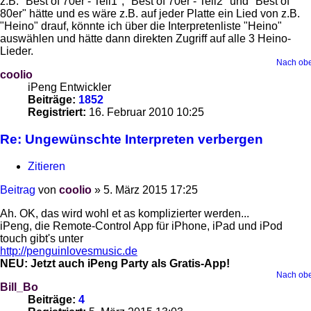
z.B. "Best of 70er - Teil1", "Best of 70er - Teil2" und "Best of
80er" hätte und es wäre z.B. auf jeder Platte ein Lied von z.B.
"Heino" drauf, könnte ich über die Interpretenliste "Heino"
auswählen und hätte dann direkten Zugriff auf alle 3 Heino-
Lieder.
Nach ob
coolio
iPeng Entwickler
Beiträge:
1852
Registriert:
16. Februar 2010 10:25
Re: Ungewünschte Interpreten verbergen
Zitieren
Beitrag
von
coolio
»
5. März 2015 17:25
Ah. OK, das wird wohl et as komplizierter werden...
iPeng, die Remote-Control App für iPhone, iPad und iPod
touch gibt's unter
http://penguinlovesmusic.de
NEU: Jetzt auch iPeng Party als Gratis-App!
Nach ob
Bill_Bo
Beiträge:
4