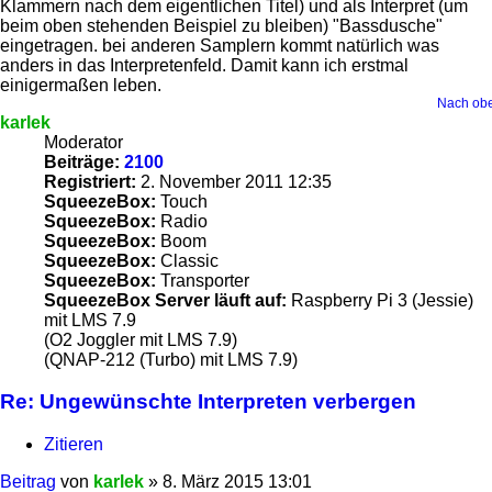
Klammern nach dem eigentlichen Titel) und als Interpret (um
beim oben stehenden Beispiel zu bleiben) "Bassdusche"
eingetragen. bei anderen Samplern kommt natürlich was
anders in das Interpretenfeld. Damit kann ich erstmal
einigermaßen leben.
Nach ob
karlek
Moderator
Beiträge:
2100
Registriert:
2. November 2011 12:35
SqueezeBox:
Touch
SqueezeBox:
Radio
SqueezeBox:
Boom
SqueezeBox:
Classic
SqueezeBox:
Transporter
SqueezeBox Server läuft auf:
Raspberry Pi 3 (Jessie)
mit LMS 7.9
(O2 Joggler mit LMS 7.9)
(QNAP-212 (Turbo) mit LMS 7.9)
Re: Ungewünschte Interpreten verbergen
Zitieren
Beitrag
von
karlek
»
8. März 2015 13:01