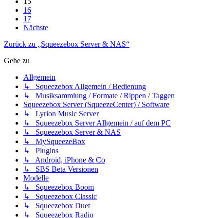
15
16
17
Nächste
Zurück zu „Squeezebox Server & NAS“
Gehe zu
Allgemein
↳ Squeezebox Allgemein / Bedienung
↳ Musiksammlung / Formate / Rippen / Taggen
Squeezebox Server (SqueezeCenter) / Software
↳ Lyrion Music Server
↳ Squeezebox Server Allgemein / auf dem PC
↳ Squeezebox Server & NAS
↳ MySqueezeBox
↳ Plugins
↳ Android, iPhone & Co
↳ SBS Beta Versionen
Modelle
↳ Squeezebox Boom
↳ Squeezebox Classic
↳ Squeezebox Duet
↳ Squeezebox Radio