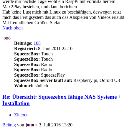
werde mir nächste Tage wohl ein RaspPi mit vorinstalliertem
Max2Play bestellen, und dann berichten
Hab keine Lust mich mit Linux zu beschäftigen, deswegen reizt
mich das Fertigsystem das auch das Abspielen von Videos erlaubt.
Mit freundlichen Grüßen Stefan
Nach oben
jono
Beiträge:
108
Registriert:
8. Juni 2011 22:10
SqueezeBox:
Touch
SqueezeBox:
Touch
SqueezeBox:
Radio
SqueezeBox:
Radio
SqueezeBox:
SqueezePlay
SqueezeBox Server läuft auf:
Raspberry pi, Odroid U3
Wohnort:
südlich
Re: Übersicht: Squeezebox fähige NAS Systeme +
Installation
Zitieren
Beitrag
von
jono
»
3. Juli 2016 13:20