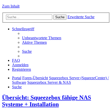
Zum Inhalt
Erweiterte Suche
Suche
Schnellzugriff
Unbeantwortete Themen
Aktive Themen
Suche
FAQ
Anmelden
Registrieren
Portal
Foren-Übersicht
Squeezebox Server (SqueezeCenter) /
Software
Squeezebox Server & NAS
Suche
Übersicht: Squeezebox fähige NAS
Systeme + Installation