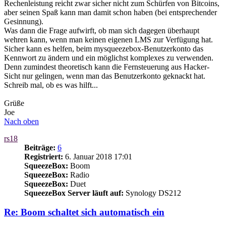
Rechenleistung reicht zwar sicher nicht zum Schürfen von Bitcoins,
aber seinen Spaß kann man damit schon haben (bei entsprechender
Gesinnung).
Was dann die Frage aufwirft, ob man sich dagegen überhaupt
wehren kann, wenn man keinen eigenen LMS zur Verfügung hat.
Sicher kann es helfen, beim mysqueezebox-Benutzerkonto das
Kennwort zu ändern und ein möglichst komplexes zu verwenden.
Denn zumindest theoretisch kann die Fernsteuerung aus Hacker-
Sicht nur gelingen, wenn man das Benutzerkonto geknackt hat.
Schreib mal, ob es was hilft...
Grüße
Joe
Nach oben
rs18
Beiträge:
6
Registriert:
6. Januar 2018 17:01
SqueezeBox:
Boom
SqueezeBox:
Radio
SqueezeBox:
Duet
SqueezeBox Server läuft auf:
Synology DS212
Re: Boom schaltet sich automatisch ein