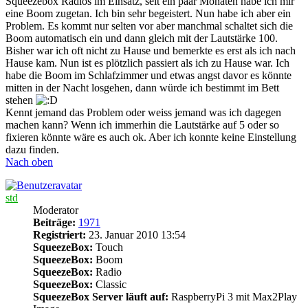
Squeezebox Radios im Einsatz, seit ein paar Monaten habe ich mir
eine Boom zugetan. Ich bin sehr begeistert. Nun habe ich aber ein
Problem. Es kommt nur selten vor aber manchmal schaltet sich die
Boom automatisch ein und dann gleich mit der Lautstärke 100.
Bisher war ich oft nicht zu Hause und bemerkte es erst als ich nach
Hause kam. Nun ist es plötzlich passiert als ich zu Hause war. Ich
habe die Boom im Schlafzimmer und etwas angst davor es könnte
mitten in der Nacht losgehen, dann würde ich bestimmt im Bett
stehen
Kennt jemand das Problem oder weiss jemand was ich dagegen
machen kann? Wenn ich immerhin die Lautstärke auf 5 oder so
fixieren könnte wäre es auch ok. Aber ich konnte keine Einstellung
dazu finden.
Nach oben
std
Moderator
Beiträge:
1971
Registriert:
23. Januar 2010 13:54
SqueezeBox:
Touch
SqueezeBox:
Boom
SqueezeBox:
Radio
SqueezeBox:
Classic
SqueezeBox Server läuft auf:
RaspberryPi 3 mit Max2Play