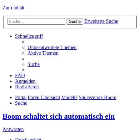
Zum Inhalt
Erweiterte Suche
Suche
Schnellzugriff
Unbeantwortete Themen
Aktive Themen
Suche
FAQ
Anmelden
Registrieren
Portal
Foren-Übersicht
Modelle
Squeezebox Boom
Suche
Boom schaltet sich automatisch ein
Antworten
Druckansicht