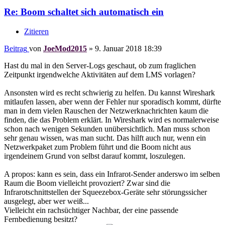
Re: Boom schaltet sich automatisch ein
Zitieren
Beitrag
von
JoeMod2015
»
9. Januar 2018 18:39
Hast du mal in den Server-Logs geschaut, ob zum fraglichen
Zeitpunkt irgendwelche Aktivitäten auf dem LMS vorlagen?
Ansonsten wird es recht schwierig zu helfen. Du kannst Wireshark
mitlaufen lassen, aber wenn der Fehler nur sporadisch kommt, dürfte
man in dem vielen Rauschen der Netzwerknachrichten kaum die
finden, die das Problem erklärt. In Wireshark wird es normalerweise
schon nach wenigen Sekunden unübersichtlich. Man muss schon
sehr genau wissen, was man sucht. Das hilft auch nur, wenn ein
Netzwerkpaket zum Problem führt und die Boom nicht aus
irgendeinem Grund von selbst darauf kommt, loszulegen.
A propos: kann es sein, dass ein Infrarot-Sender anderswo im selben
Raum die Boom vielleicht provoziert? Zwar sind die
Infrarotschnittstellen der Squeezebox-Geräte sehr störungssicher
ausgelegt, aber wer weiß...
Vielleicht ein rachsüchtiger Nachbar, der eine passende
Fernbedienung besitzt?