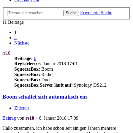
Erweiterte Suche
Suche
11 Beiträge
1
2
Nächste
rs18
Beiträge:
6
Registriert:
6. Januar 2018 17:01
SqueezeBox:
Boom
SqueezeBox:
Radio
SqueezeBox:
Duet
SqueezeBox Server läuft auf:
Synology DS212
Boom schaltet sich automatisch ein
Zitieren
Beitrag
von
rs18
»
6. Januar 2018 17:09
Hallo zusammen, ich habe schon seit einigen Jahren mehrere