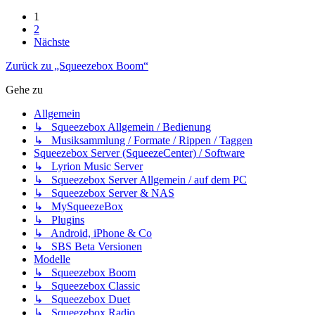
1
2
Nächste
Zurück zu „Squeezebox Boom“
Gehe zu
Allgemein
↳ Squeezebox Allgemein / Bedienung
↳ Musiksammlung / Formate / Rippen / Taggen
Squeezebox Server (SqueezeCenter) / Software
↳ Lyrion Music Server
↳ Squeezebox Server Allgemein / auf dem PC
↳ Squeezebox Server & NAS
↳ MySqueezeBox
↳ Plugins
↳ Android, iPhone & Co
↳ SBS Beta Versionen
Modelle
↳ Squeezebox Boom
↳ Squeezebox Classic
↳ Squeezebox Duet
↳ Squeezebox Radio