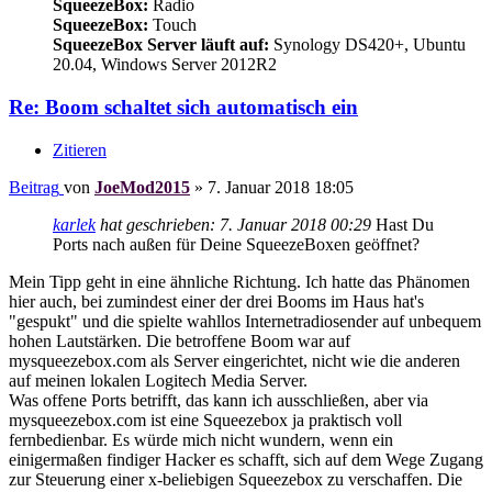
SqueezeBox:
Radio
SqueezeBox:
Touch
SqueezeBox Server läuft auf:
Synology DS420+, Ubuntu
20.04, Windows Server 2012R2
Re: Boom schaltet sich automatisch ein
Zitieren
Beitrag
von
JoeMod2015
»
7. Januar 2018 18:05
karlek
hat geschrieben:
7. Januar 2018 00:29
Hast Du
Ports nach außen für Deine SqueezeBoxen geöffnet?
Mein Tipp geht in eine ähnliche Richtung. Ich hatte das Phänomen
hier auch, bei zumindest einer der drei Booms im Haus hat's
"gespukt" und die spielte wahllos Internetradiosender auf unbequem
hohen Lautstärken. Die betroffene Boom war auf
mysqueezebox.com als Server eingerichtet, nicht wie die anderen
auf meinen lokalen Logitech Media Server.
Was offene Ports betrifft, das kann ich ausschließen, aber via
mysqueezebox.com ist eine Squeezebox ja praktisch voll
fernbedienbar. Es würde mich nicht wundern, wenn ein
einigermaßen findiger Hacker es schafft, sich auf dem Wege Zugang
zur Steuerung einer x-beliebigen Squeezebox zu verschaffen. Die