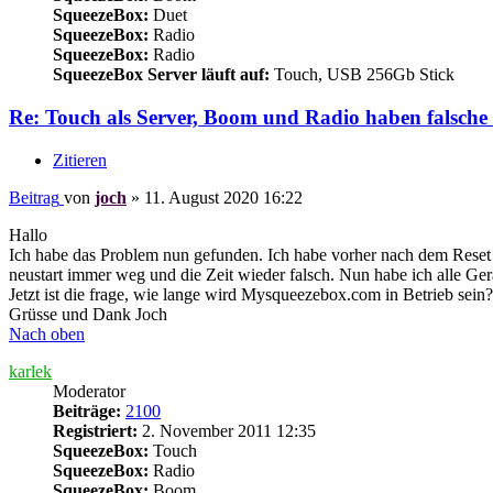
SqueezeBox:
Duet
SqueezeBox:
Radio
SqueezeBox:
Radio
SqueezeBox Server läuft auf:
Touch, USB 256Gb Stick
Re: Touch als Server, Boom und Radio haben falsche 
Zitieren
Beitrag
von
joch
»
11. August 2020 16:22
Hallo
Ich habe das Problem nun gefunden. Ich habe vorher nach dem Reset 
neustart immer weg und die Zeit wieder falsch. Nun habe ich alle G
Jetzt ist die frage, wie lange wird Mysqueezebox.com in Betrieb sein
Grüsse und Dank Joch
Nach oben
karlek
Moderator
Beiträge:
2100
Registriert:
2. November 2011 12:35
SqueezeBox:
Touch
SqueezeBox:
Radio
SqueezeBox:
Boom