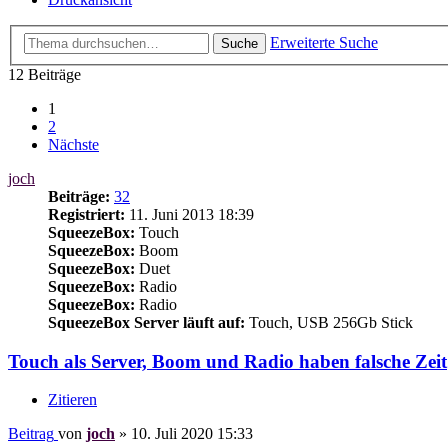
Erweiterte Suche
Suche
12 Beiträge
1
2
Nächste
joch
Beiträge:
32
Registriert:
11. Juni 2013 18:39
SqueezeBox:
Touch
SqueezeBox:
Boom
SqueezeBox:
Duet
SqueezeBox:
Radio
SqueezeBox:
Radio
SqueezeBox Server läuft auf:
Touch, USB 256Gb Stick
Touch als Server, Boom und Radio haben falsche Zeit
Zitieren
Beitrag
von
joch
»
10. Juli 2020 15:33