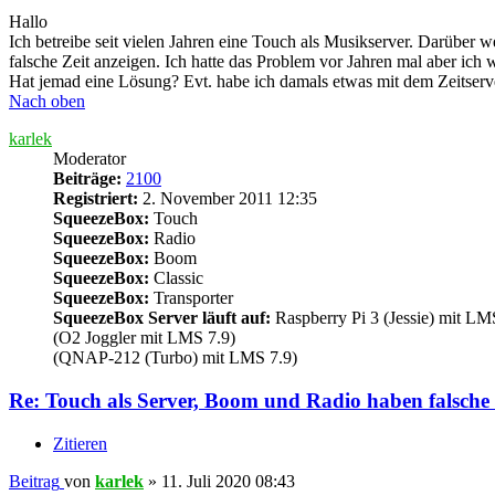
Hallo
Ich betreibe seit vielen Jahren eine Touch als Musikserver. Darüber
falsche Zeit anzeigen. Ich hatte das Problem vor Jahren mal aber ich
Hat jemad eine Lösung? Evt. habe ich damals etwas mit dem Zeitserve
Nach oben
karlek
Moderator
Beiträge:
2100
Registriert:
2. November 2011 12:35
SqueezeBox:
Touch
SqueezeBox:
Radio
SqueezeBox:
Boom
SqueezeBox:
Classic
SqueezeBox:
Transporter
SqueezeBox Server läuft auf:
Raspberry Pi 3 (Jessie) mit LM
(O2 Joggler mit LMS 7.9)
(QNAP-212 (Turbo) mit LMS 7.9)
Re: Touch als Server, Boom und Radio haben falsche 
Zitieren
Beitrag
von
karlek
»
11. Juli 2020 08:43