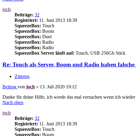
joch
Beiträge:
32
Registriert:
11. Juni 2013 18:39
SqueezeBox:
Touch
SqueezeBox:
Boom
SqueezeBox:
Duet
SqueezeBox:
Radio
SqueezeBox:
Radio
SqueezeBox Server läuft auf:
Touch, USB 256Gb Stick
Re: Touch als Server, Boom und Radio haben falsche 
Zitieren
Beitrag
von
joch
»
13. Juli 2020 19:12
Danke für deine Hilfe, ich werde das mal versuchen wenn ich wieder
Nach oben
joch
Beiträge:
32
Registriert:
11. Juni 2013 18:39
SqueezeBox:
Touch
SqueezeBox:
Boom