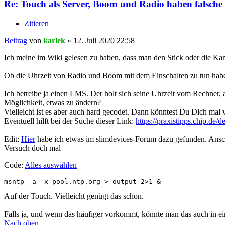
Re: Touch als Server, Boom und Radio haben falsche 
Zitieren
Beitrag
von
karlek
»
12. Juli 2020 22:58
Ich meine im Wiki gelesen zu haben, dass man den Stick oder die Kar
Ob die Uhrzeit von Radio und Boom mit dem Einschalten zu tun habe
Ich betreibe ja einen LMS. Der holt sich seine Uhrzeit vom Rechner, a
Möglichkeit, etwas zu ändern?
Vielleicht ist es aber auch hard gecodet. Dann könntest Du Dich ma
Eventuell hilft bei der Suche dieser Link:
https://praxistipps.chip.de/d
Edit:
Hier
habe ich etwas im slimdevices-Forum dazu gefunden. Anschei
Versuch doch mal
Code:
Alles auswählen
msntp -a -x pool.ntp.org > output 2>1 &
Auf der Touch. Vielleicht genügt das schon.
Falls ja, und wenn das häufiger vorkommt, könnte man das auch in e
Nach oben