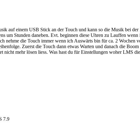
 Musik auf einem USB Stick an der Touch und kann so die Musik bei der
stens um Stunden daneben. Evt. beginnen diese Uhren zu Lauffen wenn 
ber ich nehme die Touch immer wenn ich Auswärts bin für ca. 2 Wochen 
henfolge. Zuerst die Touch dann etwas Warten und danach die Boom un
tet nicht mehr lösen liess. Was hast du für Einstellungen woher LMS di
S 7.9