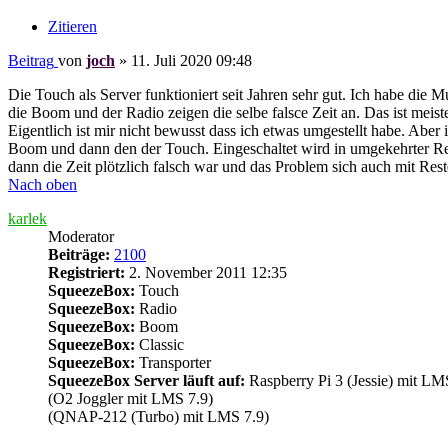
Zitieren
Beitrag
von
joch
»
11. Juli 2020 09:48
Die Touch als Server funktioniert seit Jahren sehr gut. Ich habe die
die Boom und der Radio zeigen die selbe falsce Zeit an. Das ist mei
Eigentlich ist mir nicht bewusst dass ich etwas umgestellt habe. A
Boom und dann den der Touch. Eingeschaltet wird in umgekehrter Rei
dann die Zeit plötzlich falsch war und das Problem sich auch mit Res
Nach oben
karlek
Moderator
Beiträge:
2100
Registriert:
2. November 2011 12:35
SqueezeBox:
Touch
SqueezeBox:
Radio
SqueezeBox:
Boom
SqueezeBox:
Classic
SqueezeBox:
Transporter
SqueezeBox Server läuft auf:
Raspberry Pi 3 (Jessie) mit LM
(O2 Joggler mit LMS 7.9)
(QNAP-212 (Turbo) mit LMS 7.9)