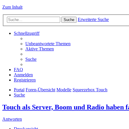
Zum Inhalt
Erweiterte Suche
Suche
Schnellzugriff
Unbeantwortete Themen
Aktive Themen
Suche
FAQ
Anmelden
Registrieren
Portal
Foren-Übersicht
Modelle
Squeezebox Touch
Suche
Touch als Server, Boom und Radio haben fa
Antworten
Druckansicht