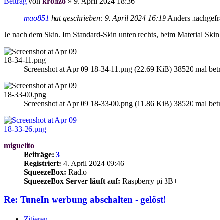
Beitrag
von
kronzo
»
9. April 2024 18:36
mao851
hat geschrieben:
9. April 2024 16:19
Anders nachgefra
Je nach dem Skin. Im Standard-Skin unten rechts, beim Material Skin
Screenshot at Apr 09 18-34-11.png (22.69 KiB) 38520 mal betr
Screenshot at Apr 09 18-33-00.png (11.86 KiB) 38520 mal betr
miguelito
Beiträge:
3
Registriert:
4. April 2024 09:46
SqueezeBox:
Radio
SqueezeBox Server läuft auf:
Raspberry pi 3B+
Re: TuneIn werbung abschalten - gelöst!
Zitieren