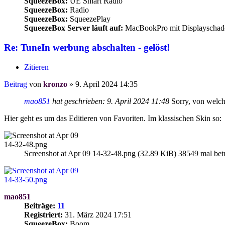
SqueezeBox:
UE Smart Radio
SqueezeBox:
Radio
SqueezeBox:
SqueezePlay
SqueezeBox Server läuft auf:
MacBookPro mit Displayschad
Re: TuneIn werbung abschalten - gelöst!
Zitieren
Beitrag
von
kronzo
»
9. April 2024 14:35
mao851
hat geschrieben:
9. April 2024 11:48
Sorry, von welch
Hier geht es um das Editieren von Favoriten. Im klassischen Skin so:
Screenshot at Apr 09 14-32-48.png (32.89 KiB) 38549 mal betr
mao851
Beiträge:
11
Registriert:
31. März 2024 17:51
SqueezeBox:
Boom