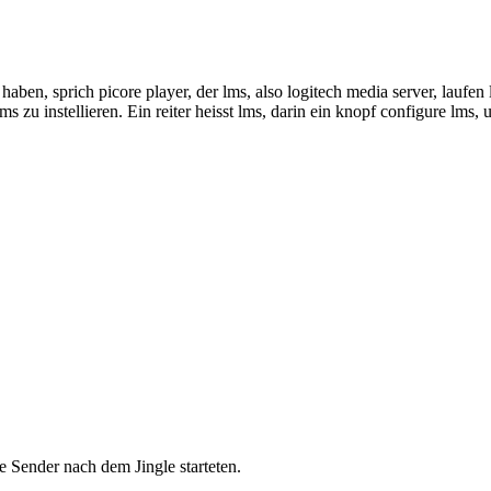
ben, sprich picore player, der lms, also logitech media server, laufen l
 zu instellieren. Ein reiter heisst lms, darin ein knopf configure lms, 
e Sender nach dem Jingle starteten.