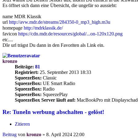
Es öffnet sich dann eine Übersicht, die ungefär so aussieht:
name MDR Klassik
url
http://avw.mdr.de/streams/284350-0_mp3_high.m3u
homepage
http://mdrklassik.de/
favicon
https://cdn.mdr.de/resources/global/...on-120x120.png
etc....
DIe url trägst Du dann in den Favoriten als Link ein.
kronzo
Beiträge:
81
Registriert:
25. September 2013 18:33
SqueezeBox:
Classic
SqueezeBox:
UE Smart Radio
SqueezeBox:
Radio
SqueezeBox:
SqueezePlay
SqueezeBox Server läuft auf:
MacBookPro mit Displayschad
Re: TuneIn werbung abschalten - gelöst!
Zitieren
Beitrag
von
kronzo
»
8. April 2024 22:00