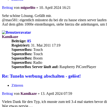
Beitrag
von
miguelito
»
10. April 2024 16:21
Sehr schöne Lösung. Gefällt mir.
@mao581: eigentlich müsstest du bei dir zu hause einen server laufen ha
Auf dem gibts 1000e einstellungen, siehe hierzu die anleitungen, um lms
Kamikaze
Beiträge:
85
Registriert:
31. Mai 2011 17:19
SqueezeBox:
Touch
SqueezeBox:
Touch
SqueezeBox:
Boom
SqueezeBox:
Radio
SqueezeBox Server läuft auf:
Raspberry PiCorePlayer
Re: TuneIn werbung abschalten - gelöst!
Zitieren
Beitrag
von
Kamikaze
»
13. April 2024 07:59
Vielen Dank für den Typ, ich musste zum teil 3-4 mal starten bevor di
War etwas nervig.....