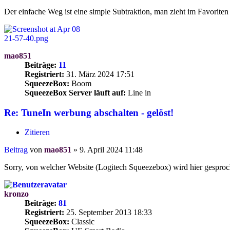
Der einfache Weg ist eine simple Subtraktion, man zieht im Favoriten 
mao851
Beiträge:
11
Registriert:
31. März 2024 17:51
SqueezeBox:
Boom
SqueezeBox Server läuft auf:
Line in
Re: TuneIn werbung abschalten - gelöst!
Zitieren
Beitrag
von
mao851
»
9. April 2024 11:48
Sorry, von welcher Website (Logitech Squeezebox) wird hier gespro
kronzo
Beiträge:
81
Registriert:
25. September 2013 18:33
SqueezeBox:
Classic