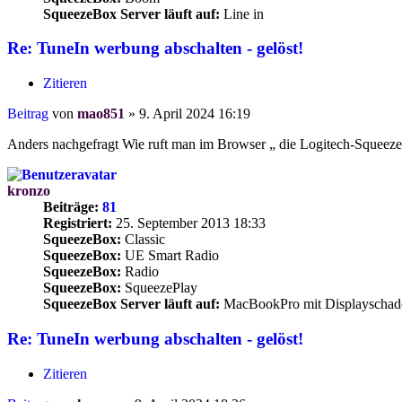
SqueezeBox Server läuft auf:
Line in
Re: TuneIn werbung abschalten - gelöst!
Zitieren
Beitrag
von
mao851
»
9. April 2024 16:19
Anders nachgefragt Wie ruft man im Browser „ die Logitech-Squeeze
kronzo
Beiträge:
81
Registriert:
25. September 2013 18:33
SqueezeBox:
Classic
SqueezeBox:
UE Smart Radio
SqueezeBox:
Radio
SqueezeBox:
SqueezePlay
SqueezeBox Server läuft auf:
MacBookPro mit Displayschad
Re: TuneIn werbung abschalten - gelöst!
Zitieren