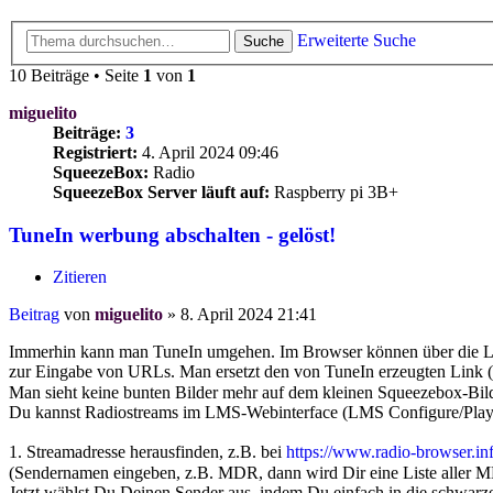
Erweiterte Suche
Suche
10 Beiträge • Seite
1
von
1
miguelito
Beiträge:
3
Registriert:
4. April 2024 09:46
SqueezeBox:
Radio
SqueezeBox Server läuft auf:
Raspberry pi 3B+
TuneIn werbung abschalten - gelöst!
Zitieren
Beitrag
von
miguelito
»
8. April 2024 21:41
Immerhin kann man TuneIn umgehen. Im Browser können über die Logit
zur Eingabe von URLs. Man ersetzt den von TuneIn erzeugten Link (
Man sieht keine bunten Bilder mehr auf dem kleinen Squeezebox-Bild
Du kannst Radiostreams im LMS-Webinterface (LMS Configure/Player s
1. Streamadresse herausfinden, z.B. bei
https://www.radio-browser.in
(Sendernamen eingeben, z.B. MDR, dann wird Dir eine Liste aller 
Jetzt wählst Du Deinen Sender aus, indem Du einfach in die schwarze 