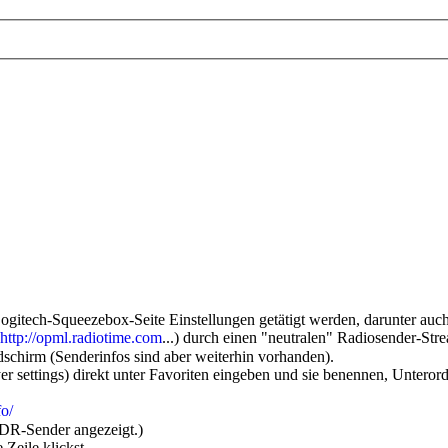
ech-Squeezebox-Seite Einstellungen getätigt werden, darunter auch d
http://opml.radiotime.com
...) durch einen "neutralen" Radiosender-St
schirm (Senderinfos sind aber weiterhin vorhanden).
ettings) direkt unter Favoriten eingeben und sie benennen, Unterord
fo/
MDR-Sender angezeigt.)
Zeile klickst.