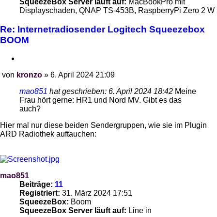
SqueezeBox Server läuft auf:
MacBookPro mit
Displayschaden, QNAP TS-453B, RaspberryPi Zero 2 W
Re: Internetradiosender Logitech Squeezebox
BOOM
Zitieren
von
kronzo
»
6. April 2024 21:09
Beitrag
mao851
hat geschrieben:
6. April 2024 18:42
Meine
Frau hört gerne: HR1 und Nord MV. Gibt es das
auch?
Hier mal nur diese beiden Sendergruppen, wie sie im Plugin
ARD Radiothek auftauchen:
mao851
Beiträge:
11
Registriert:
31. März 2024 17:51
SqueezeBox:
Boom
SqueezeBox Server läuft auf:
Line in