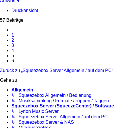
Antworten
Druckansicht
57 Beiträge
Vorherige
1
2
3
4
5
6
Zurück zu „Squeezebox Server Allgemein / auf dem PC“
Gehe zu
Allgemein
↳ Squeezebox Allgemein / Bedienung
↳ Musiksammlung / Formate / Rippen / Taggen
Squeezebox Server (SqueezeCenter) / Software
↳ Lyrion Music Server
↳ Squeezebox Server Allgemein / auf dem PC
↳ Squeezebox Server & NAS
↳ MySqueezeBox