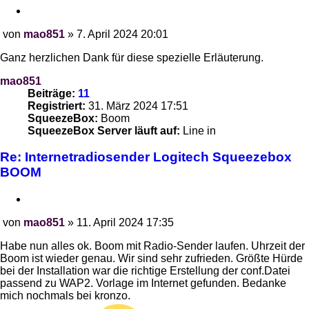
Zitieren
von
mao851
»
7. April 2024 20:01
Beitrag
Ganz herzlichen Dank für diese spezielle Erläuterung.
mao851
Beiträge:
11
Registriert:
31. März 2024 17:51
SqueezeBox:
Boom
SqueezeBox Server läuft auf:
Line in
Re: Internetradiosender Logitech Squeezebox
BOOM
Zitieren
von
mao851
»
11. April 2024 17:35
Beitrag
Habe nun alles ok. Boom mit Radio-Sender laufen. Uhrzeit der
Boom ist wieder genau. Wir sind sehr zufrieden. Größte Hürde
bei der Installation war die richtige Erstellung der conf.Datei
passend zu WAP2. Vorlage im Internet gefunden. Bedanke
mich nochmals bei kronzo.