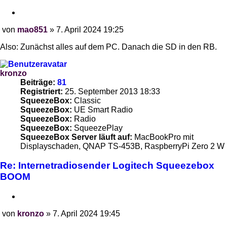
Zitieren
von
mao851
»
7. April 2024 19:25
Beitrag
Also: Zunächst alles auf dem PC. Danach die SD in den RB.
kronzo
Beiträge:
81
Registriert:
25. September 2013 18:33
SqueezeBox:
Classic
SqueezeBox:
UE Smart Radio
SqueezeBox:
Radio
SqueezeBox:
SqueezePlay
SqueezeBox Server läuft auf:
MacBookPro mit
Displayschaden, QNAP TS-453B, RaspberryPi Zero 2 W
Re: Internetradiosender Logitech Squeezebox
BOOM
Zitieren
von
kronzo
»
7. April 2024 19:45
Beitrag