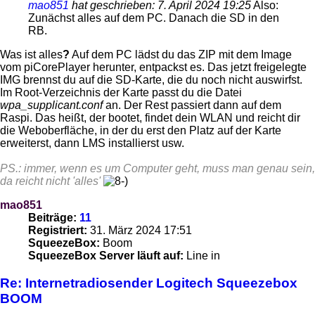
mao851
hat geschrieben:
7. April 2024 19:25
Also:
Zunächst alles auf dem PC. Danach die SD in den
RB.
Was ist alles
?
Auf dem PC lädst du das ZIP mit dem Image
vom piCorePlayer herunter, entpackst es. Das jetzt freigelegte
IMG brennst du auf die SD-Karte, die du noch nicht auswirfst.
Im Root-Verzeichnis der Karte passt du die Datei
wpa_supplicant.conf
an. Der Rest passiert dann auf dem
Raspi. Das heißt, der bootet, findet dein WLAN und reicht dir
die Weboberfläche, in der du erst den Platz auf der Karte
erweiterst, dann LMS installierst usw.
PS.: immer, wenn es um Computer geht, muss man genau sein,
da reicht nicht 'alles'
mao851
Beiträge:
11
Registriert:
31. März 2024 17:51
SqueezeBox:
Boom
SqueezeBox Server läuft auf:
Line in
Re: Internetradiosender Logitech Squeezebox
BOOM