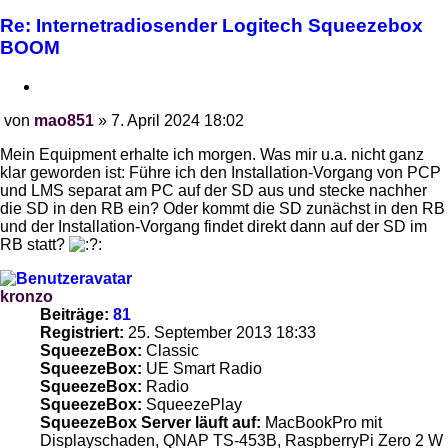
Re: Internetradiosender Logitech Squeezebox
BOOM
Zitieren
von
mao851
»
7. April 2024 18:02
Beitrag
Mein Equipment erhalte ich morgen. Was mir u.a. nicht ganz
klar geworden ist: Führe ich den Installation-Vorgang von PCP
und LMS separat am PC auf der SD aus und stecke nachher
die SD in den RB ein? Oder kommt die SD zunächst in den RB
und der Installation-Vorgang findet direkt dann auf der SD im
RB statt?
kronzo
Beiträge:
81
Registriert:
25. September 2013 18:33
SqueezeBox:
Classic
SqueezeBox:
UE Smart Radio
SqueezeBox:
Radio
SqueezeBox:
SqueezePlay
SqueezeBox Server läuft auf:
MacBookPro mit
Displayschaden, QNAP TS-453B, RaspberryPi Zero 2 W