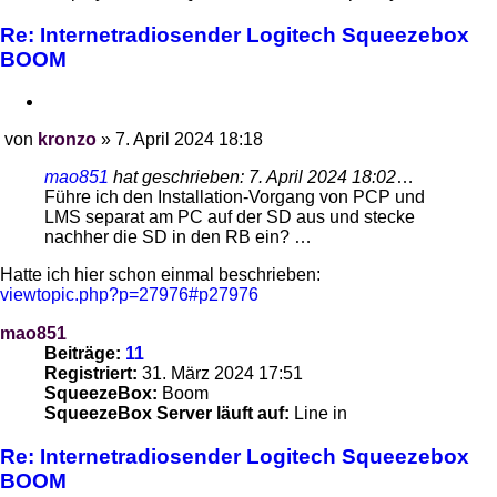
Re: Internetradiosender Logitech Squeezebox
BOOM
Zitieren
von
kronzo
»
7. April 2024 18:18
Beitrag
mao851
hat geschrieben:
7. April 2024 18:02
…
Führe ich den Installation-Vorgang von PCP und
LMS separat am PC auf der SD aus und stecke
nachher die SD in den RB ein? …
Hatte ich hier schon einmal beschrieben:
viewtopic.php?p=27976#p27976
mao851
Beiträge:
11
Registriert:
31. März 2024 17:51
SqueezeBox:
Boom
SqueezeBox Server läuft auf:
Line in
Re: Internetradiosender Logitech Squeezebox
BOOM