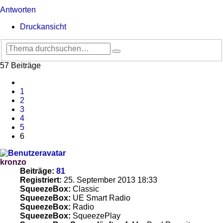
Antworten
Druckansicht
Suche
Erweiterte
Suche
57 Beiträge
Vorherige
1
2
3
4
5
6
kronzo
Beiträge:
81
Registriert:
25. September 2013 18:33
SqueezeBox:
Classic
SqueezeBox:
UE Smart Radio
SqueezeBox:
Radio
SqueezeBox:
SqueezePlay