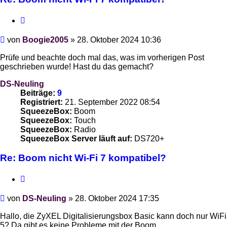
Zitieren
Beitrag
von
Boogie2005
»
28. Oktober 2024 10:36
Prüfe und beachte doch mal das, was im vorherigen Post
geschrieben wurde! Hast du das gemacht?
DS-Neuling
Beiträge:
9
Registriert:
21. September 2022 08:54
SqueezeBox:
Boom
SqueezeBox:
Touch
SqueezeBox:
Radio
SqueezeBox Server läuft auf:
DS720+
Re: Boom nicht Wi-Fi 7 kompatibel?
Zitieren
Beitrag
von
DS-Neuling
»
28. Oktober 2024 17:35
Hallo, die ZyXEL Digitalisierungsbox Basic kann doch nur WiFi
5? Da gibt es keine Probleme mit der Boom.