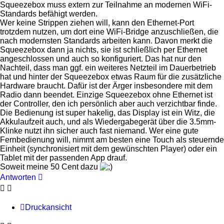
Squeezebox muss extern zur Teilnahme an modernen WiFi-
Standards befähigt werden.
Wer keine Strippen ziehen will, kann den Ethernet-Port
trotzdem nutzen, um dort eine WiFi-Bridge anzuschließen, die
nach modernsten Standards arbeiten kann. Davon merkt die
Squeezebox dann ja nichts, sie ist schließlich per Ethernet
angeschlossen und auch so konfiguriert. Das hat nur den
Nachteil, dass man ggf. ein weiteres Netzteil im Dauerbetrieb
hat und hinter der Squeezebox etwas Raum für die zusätzliche
Hardware braucht. Dafür ist der Ärger insbesondere mit dem
Radio dann beendet. Einzige Squeezebox ohne Ethernet ist
der Controller, den ich persönlich aber auch verzichtbar finde.
Die Bedienung ist super hakelig, das Display ist ein Witz, die
Akkulaufzeit auch, und als Wiedergabegerät über die 3.5mm-
Klinke nutzt ihn sicher auch fast niemand. Wer eine gute
Fernbedienung will, nimmt am besten eine Touch als steuernde
Einheit (synchronisiert mit dem gewünschten Player) oder ein
Tablet mit der passenden App drauf.
Soweit meine 50 Cent dazu
Antworten
Druckansicht