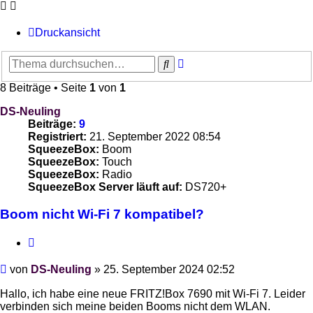
Druckansicht
Erweiterte
Suche
Suche
8 Beiträge • Seite
1
von
1
DS-Neuling
Beiträge:
9
Registriert:
21. September 2022 08:54
SqueezeBox:
Boom
SqueezeBox:
Touch
SqueezeBox:
Radio
SqueezeBox Server läuft auf:
DS720+
Boom nicht Wi-Fi 7 kompatibel?
Zitieren
Beitrag
von
DS-Neuling
»
25. September 2024 02:52
Hallo, ich habe eine neue FRITZ!Box 7690 mit Wi-Fi 7. Leider
verbinden sich meine beiden Booms nicht dem WLAN.