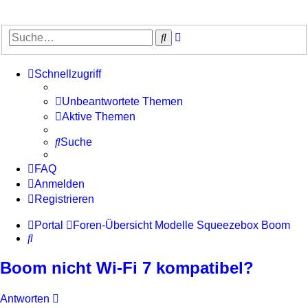
Erweiterte
Suche
Suche
Schnellzugriff
Unbeantwortete Themen
Aktive Themen
Suche
FAQ
Anmelden
Registrieren
Portal
Foren-Übersicht
Modelle
Squeezebox Boom
Suche
Boom nicht Wi-Fi 7 kompatibel?
Antworten