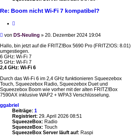
Re: Boom nicht Wi-Fi 7 kompatibel?
Zitieren
Beitrag
von
DS-Neuling
»
20. Dezember 2024 19:04
Hallo, bin jetzt auf die FRITZ!Box 5690 Pro (FRITZ!OS: 8.01)
umgestiegen.
6 GHz: Wi-Fi 7
5 GHz: Wi-Fi 7
2,4 GHz: Wi-Fi 6
Durch das Wi-Fi 6 im 2,4 GHz funktionieren Squeezebox
Touch, Squeezebox Radio, Squeezebox Duet und
Squeezebox Boom wie vorher mit der alten FRITZ!Box
7590AX inklusive WAP2 + WPA3 Verschlüsselung.
ggabriel
Beiträge:
1
Registriert:
29. April 2026 08:51
SqueezeBox:
Radio
SqueezeBox:
Touch
SqueezeBox Server läuft auf:
Raspi