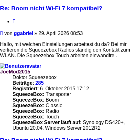
Re: Boom nicht Wi-Fi 7 kompatibel?
Zitieren
Beitrag
von
ggabriel
»
29. April 2026 08:53
Hallo, mit welchen Einstellungen arbeitest du da? Bei mir
verlieren die Squeezebox Radios ständig den Kontakt zum
WLAN. Die Squeezebox Touch arbeiten einwandfrei.
JoeMod2015
Doktor Squeezebox
Beiträge:
285
Registriert:
6. Oktober 2015 17:12
SqueezeBox:
Transporter
SqueezeBox:
Boom
SqueezeBox:
Classic
SqueezeBox:
Radio
SqueezeBox:
Touch
SqueezeBox Server läuft auf:
Synology DS420+,
Ubuntu 20.04, Windows Server 2012R2