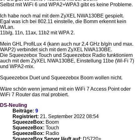
Selbst mit WiFi 6 und WPA2+WPA3 gibt es keine Probleme.
Ich habe noch mal mit dem ZyXEL NWA130BE gespielt.
Egal was ich bei 802.11 einstelle, die Bomm erkennt kein
WLan.
11b/g, 11n, 11ax, 11b2 mit WPA 2.
Mein GHL ProfiLux 4 (kann auch nur 2,4 GHz b/g/n und max.
WAP2) verbindet sich mit dem ZyXEL NWA130BE.
Die Squeezebox Touch und Squeezebox Radio funktioniern
auch mit dem ZyXEL NWA130BE, Einstellung 11be (Wi-Fi 7)
und WPA2-mix.
Squeezebox Duet und Squeezebox Boom wollen nicht.
Wäre schön wenn jemand mit ein WiFi 7 Access Point oder
WiFi 7 Router das mal probiert.
DS-Neuling
Beiträge:
9
Registriert:
21. September 2022 08:54
SqueezeBox:
Boom
SqueezeBox:
Touch
SqueezeBox:
Radio
SqueezeBox Server läuft auf:
DS720+