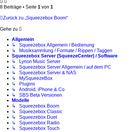
8 Beiträge • Seite
1
von
1
Zurück zu „Squeezebox Boom“
Gehe zu
Allgemein
↳ Squeezebox Allgemein / Bedienung
↳ Musiksammlung / Formate / Rippen / Taggen
Squeezebox Server (SqueezeCenter) / Software
↳ Lyrion Music Server
↳ Squeezebox Server Allgemein / auf dem PC
↳ Squeezebox Server & NAS
↳ MySqueezeBox
↳ Plugins
↳ Android, iPhone & Co
↳ SBS Beta Versionen
Modelle
↳ Squeezebox Boom
↳ Squeezebox Classic
↳ Squeezebox Duet
↳ Squeezebox Radio
↳ Squeezebox Touch