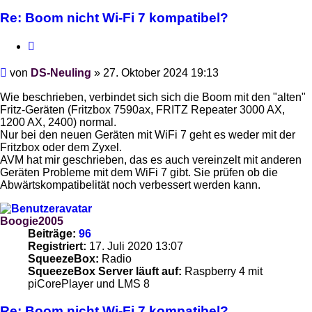
Re: Boom nicht Wi-Fi 7 kompatibel?
Zitieren
Beitrag
von
DS-Neuling
»
27. Oktober 2024 19:13
Wie beschrieben, verbindet sich sich die Boom mit den "alten"
Fritz-Geräten (Fritzbox 7590ax, FRITZ Repeater 3000 AX,
1200 AX, 2400) normal.
Nur bei den neuen Geräten mit WiFi 7 geht es weder mit der
Fritzbox oder dem Zyxel.
AVM hat mir geschrieben, das es auch vereinzelt mit anderen
Geräten Probleme mit dem WiFi 7 gibt. Sie prüfen ob die
Abwärtskompatibelität noch verbessert werden kann.
Boogie2005
Beiträge:
96
Registriert:
17. Juli 2020 13:07
SqueezeBox:
Radio
SqueezeBox Server läuft auf:
Raspberry 4 mit
piCorePlayer und LMS 8
Re: Boom nicht Wi-Fi 7 kompatibel?