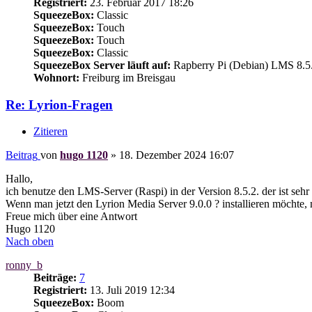
Registriert:
23. Februar 2017 18:26
SqueezeBox:
Classic
SqueezeBox:
Touch
SqueezeBox:
Touch
SqueezeBox:
Classic
SqueezeBox Server läuft auf:
Rapberry Pi (Debian) LMS 8.5
Wohnort:
Freiburg im Breisgau
Re: Lyrion-Fragen
Zitieren
Beitrag
von
hugo 1120
»
18. Dezember 2024 16:07
Hallo,
ich benutze den LMS-Server (Raspi) in der Version 8.5.2. der ist sehr 
Wenn man jetzt den Lyrion Media Server 9.0.0 ? installieren möchte,
Freue mich über eine Antwort
Hugo 1120
Nach oben
ronny_b
Beiträge:
7
Registriert:
13. Juli 2019 12:34
SqueezeBox:
Boom