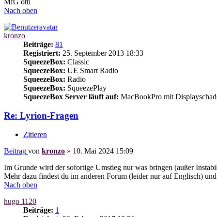
MfG otti
Nach oben
kronzo
Beiträge:
81
Registriert:
25. September 2013 18:33
SqueezeBox:
Classic
SqueezeBox:
UE Smart Radio
SqueezeBox:
Radio
SqueezeBox:
SqueezePlay
SqueezeBox Server läuft auf:
MacBookPro mit Displayschad
Re: Lyrion-Fragen
Zitieren
Beitrag
von
kronzo
»
10. Mai 2024 15:09
Im Grunde wird der sofortige Umstieg nur was bringen (außer Instabil
Mehr dazu findest du im anderen Forum (leider nur auf Englisch) un
Nach oben
hugo 1120
Beiträge:
1