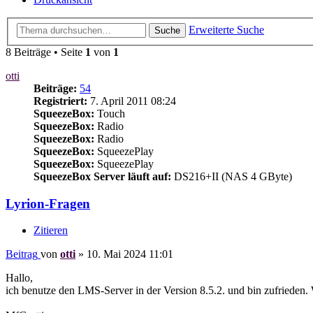
Erweiterte Suche
Suche
8 Beiträge • Seite
1
von
1
otti
Beiträge:
54
Registriert:
7. April 2011 08:24
SqueezeBox:
Touch
SqueezeBox:
Radio
SqueezeBox:
Radio
SqueezeBox:
SqueezePlay
SqueezeBox:
SqueezePlay
SqueezeBox Server läuft auf:
DS216+II (NAS 4 GByte)
Lyrion-Fragen
Zitieren
Beitrag
von
otti
»
10. Mai 2024 11:01
Hallo,
ich benutze den LMS-Server in der Version 8.5.2. und bin zufrieden. 