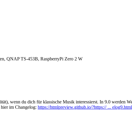
en, QNAP TS-453B, RaspberryPi Zero 2 W
ität), wenn du dich für klassische Musik interessierst. In 9.0 werden 
d hier im Changelog:
https://htmlpreview.github.io/?https:// ... elog9.html