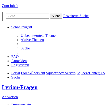
Zum Inhalt
Erweiterte Suche
Suche
Schnellzugriff
Unbeantwortete Themen
Aktive Themen
Suche
FAQ
Anmelden
Registrieren
Portal
Foren-Übersicht
Squeezebox Server (SqueezeCenter) / 
Suche
Lyrion-Fragen
Antworten
Druckansicht