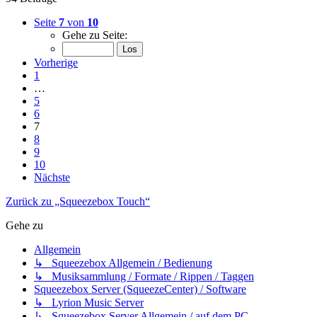
Seite
7
von
10
Gehe zu Seite:
Vorherige
1
…
5
6
7
8
9
10
Nächste
Zurück zu „Squeezebox Touch“
Gehe zu
Allgemein
↳ Squeezebox Allgemein / Bedienung
↳ Musiksammlung / Formate / Rippen / Taggen
Squeezebox Server (SqueezeCenter) / Software
↳ Lyrion Music Server
↳ Squeezebox Server Allgemein / auf dem PC