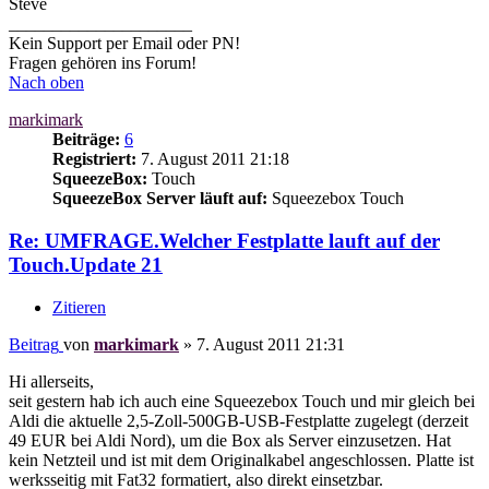
Steve
_____________________
Kein Support per Email oder PN!
Fragen gehören ins Forum!
Nach oben
markimark
Beiträge:
6
Registriert:
7. August 2011 21:18
SqueezeBox:
Touch
SqueezeBox Server läuft auf:
Squeezebox Touch
Re: UMFRAGE.Welcher Festplatte lauft auf der
Touch.Update 21
Zitieren
Beitrag
von
markimark
»
7. August 2011 21:31
Hi allerseits,
seit gestern hab ich auch eine Squeezebox Touch und mir gleich bei
Aldi die aktuelle 2,5-Zoll-500GB-USB-Festplatte zugelegt (derzeit
49 EUR bei Aldi Nord), um die Box als Server einzusetzen. Hat
kein Netzteil und ist mit dem Originalkabel angeschlossen. Platte ist
werksseitig mit Fat32 formatiert, also direkt einsetzbar.