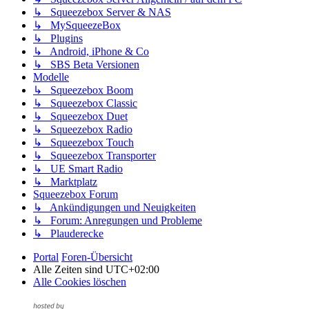
↳ Squeezebox Server & NAS
↳ MySqueezeBox
↳ Plugins
↳ Android, iPhone & Co
↳ SBS Beta Versionen
Modelle
↳ Squeezebox Boom
↳ Squeezebox Classic
↳ Squeezebox Duet
↳ Squeezebox Radio
↳ Squeezebox Touch
↳ Squeezebox Transporter
↳ UE Smart Radio
↳ Marktplatz
Squeezebox Forum
↳ Ankündigungen und Neuigkeiten
↳ Forum: Anregungen und Probleme
↳ Plauderecke
Portal
Foren-Übersicht
Alle Zeiten sind
UTC+02:00
Alle Cookies löschen