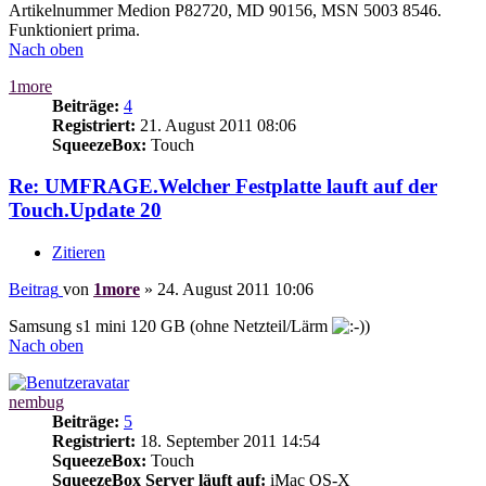
Artikelnummer Medion P82720, MD 90156, MSN 5003 8546.
Funktioniert prima.
Nach oben
1more
Beiträge:
4
Registriert:
21. August 2011 08:06
SqueezeBox:
Touch
Re: UMFRAGE.Welcher Festplatte lauft auf der
Touch.Update 20
Zitieren
Beitrag
von
1more
»
24. August 2011 10:06
Samsung s1 mini 120 GB (ohne Netzteil/Lärm
)
Nach oben
nembug
Beiträge:
5
Registriert:
18. September 2011 14:54
SqueezeBox:
Touch
SqueezeBox Server läuft auf:
iMac OS-X