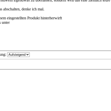
endwem irgendwas zu überlassen, sondern weil das eine ziemlich teure 
s abschalten, denke ich mal.
em eingestellten Produkt hinterherwirft
s unter
ung: