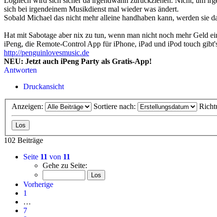
Logitech wird sich sicher da irgendwann zurückziehen. Nicht, um irg
sich bei irgendeinem Musikdienst mal wieder was ändert.
Sobald Michael das nicht mehr alleine handhaben kann, werden sie da
Hat mit Sabotage aber nix zu tun, wenn man nicht noch mehr Geld ein
iPeng, die Remote-Control App für iPhone, iPad und iPod touch gibt'
http://penguinlovesmusic.de
NEU: Jetzt auch iPeng Party als Gratis-App!
Antworten
Druckansicht
Anzeigen:
Sortiere nach:
Richt
102 Beiträge
Seite
11
von
11
Gehe zu Seite:
Vorherige
1
…
7