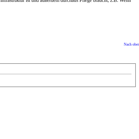
Infrastruktur ist und außerdem durchaus Pflege braucht, z.B. Wenn
Nach obe