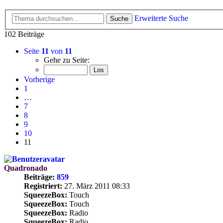
Erweiterte Suche
Suche
102 Beiträge
Seite
11
von
11
Gehe zu Seite:
Vorherige
1
…
7
8
9
10
11
Quadronado
Beiträge:
859
Registriert:
27. März 2011 08:33
SqueezeBox:
Touch
SqueezeBox:
Touch
SqueezeBox:
Radio
SqueezeBox:
Radio