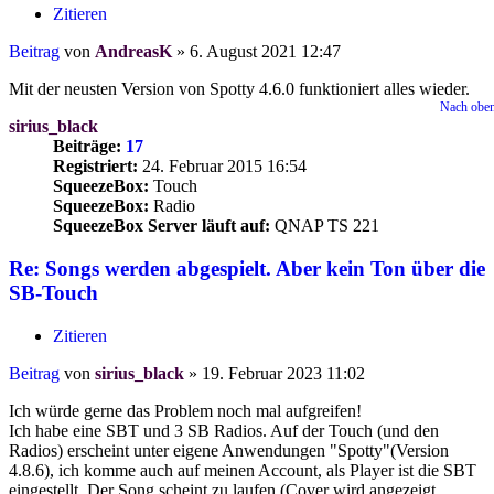
Zitieren
Beitrag
von
AndreasK
»
6. August 2021 12:47
Mit der neusten Version von Spotty 4.6.0 funktioniert alles wieder.
Nach obe
sirius_black
Beiträge:
17
Registriert:
24. Februar 2015 16:54
SqueezeBox:
Touch
SqueezeBox:
Radio
SqueezeBox Server läuft auf:
QNAP TS 221
Re: Songs werden abgespielt. Aber kein Ton über die
SB-Touch
Zitieren
Beitrag
von
sirius_black
»
19. Februar 2023 11:02
Ich würde gerne das Problem noch mal aufgreifen!
Ich habe eine SBT und 3 SB Radios. Auf der Touch (und den
Radios) erscheint unter eigene Anwendungen "Spotty"(Version
4.8.6), ich komme auch auf meinen Account, als Player ist die SBT
eingestellt. Der Song scheint zu laufen (Cover wird angezeigt,