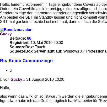
Hallo, leider funktionieren in Tags eingebundene Covers ab der 
Ordner ein Coverbild als Interpret.jpg extra einzufügen. Ich ha
Senderanzeige der Internetradiosender gelegentlich verschwind
Am besten die SBT im Standby lassen und nicht komplett vom N
SBT mal gar keine rechte Lust mehr hat, dann einfach die Softwa
Gucky
Beiträge:
66
Registriert:
10. Mai 2010 20:00
SqueezeBox:
Touch
SqueezeBox Server läuft auf:
Windows XP Professiona
Re: Keine Coveranzeige
Zitieren
Beitrag
von
Gucky
»
31. August 2010 10:00
Hallo,
also wenn das wirklich so ist,warum werden die eingebundene
Irgendwie habe ich das Gefühl Logitech hat Mitarbeiter für "Re