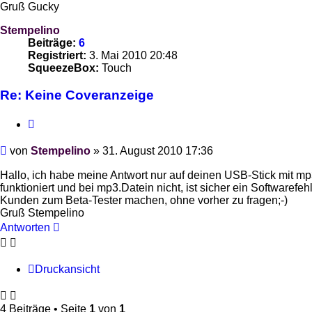
Gruß Gucky
Stempelino
Beiträge:
6
Registriert:
3. Mai 2010 20:48
SqueezeBox:
Touch
Re: Keine Coveranzeige
Zitieren
Beitrag
von
Stempelino
»
31. August 2010 17:36
Hallo, ich habe meine Antwort nur auf deinen USB-Stick mit mp3
funktioniert und bei mp3.Datein nicht, ist sicher ein Softwaref
Kunden zum Beta-Tester machen, ohne vorher zu fragen;-)
Gruß Stempelino
Antworten
Druckansicht
4 Beiträge • Seite
1
von
1