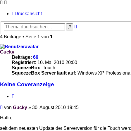
Druckansicht
Erweiterte
Suche
Suche
4 Beiträge • Seite
1
von
1
Gucky
Beiträge:
66
Registriert:
10. Mai 2010 20:00
SqueezeBox:
Touch
SqueezeBox Server läuft auf:
Windows XP Professiona
Keine Coveranzeige
Zitieren
Beitrag
von
Gucky
»
30. August 2010 19:45
Hallo,
seit dem neuesten Update der Serverversion für die Touch we