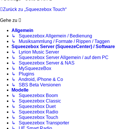
Zurück zu „Squeezebox Touch“
Gehe zu
Allgemein
↳ Squeezebox Allgemein / Bedienung
↳ Musiksammlung / Formate / Rippen / Taggen
Squeezebox Server (SqueezeCenter) / Software
↳ Lyrion Music Server
↳ Squeezebox Server Allgemein / auf dem PC
↳ Squeezebox Server & NAS
↳ MySqueezeBox
↳ Plugins
↳ Android, iPhone & Co
↳ SBS Beta Versionen
Modelle
↳ Squeezebox Boom
↳ Squeezebox Classic
↳ Squeezebox Duet
↳ Squeezebox Radio
↳ Squeezebox Touch
↳ Squeezebox Transporter
↳ UE Smart Radio