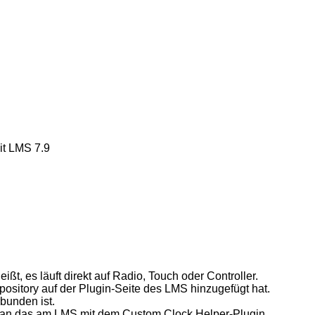
it LMS 7.9
ißt, es läuft direkt auf Radio, Touch oder Controller.
ository auf der Plugin-Seite des LMS hinzugefügt hat.
bunden ist.
an das am LMS mit dem Custom Clock Helper-Plugin.