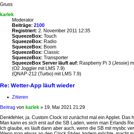
Gruss
karlek
Moderator
Beiträge:
2100
Registriert:
2. November 2011 12:35
SqueezeBox:
Touch
SqueezeBox:
Radio
SqueezeBox:
Boom
SqueezeBox:
Classic
SqueezeBox:
Transporter
SqueezeBox Server läuft auf:
Raspberry Pi 3 (Jessie) m
(O2 Joggler mit LMS 7.9)
(QNAP-212 (Turbo) mit LMS 7.9)
Re: Wetter-App läuft wieder
Zitieren
Beitrag
von
karlek
»
19. Mai 2021 21:29
Denkfehler, ja. Custom Clock ist zunächst mal ein Applet. Das he
Man kann es sich erst auf die SB Laden, wenn man Erlands Rep
Ich glaube, es läuft dann aber auch, wenn die SB mit mysbc ver
Wenn man etwas an den Clock Styles ändern möchte, macht m