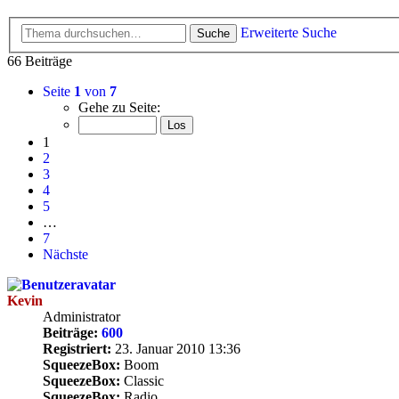
Erweiterte Suche
Suche
66 Beiträge
Seite
1
von
7
Gehe zu Seite:
1
2
3
4
5
…
7
Nächste
Kevin
Administrator
Beiträge:
600
Registriert:
23. Januar 2010 13:36
SqueezeBox:
Boom
SqueezeBox:
Classic
SqueezeBox:
Radio