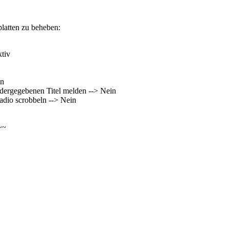
latten zu beheben:
tiv
en
edergegebenen Titel melden --> Nein
radio scrobbeln --> Nein
~~~