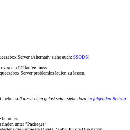
ueezebox Server (Alternativ siehe auch:
SSODS
).
 extra ein PC laufen muss.
eezebox Server problemlos laufen zu lassen.
ht mehr -
soll inzwischen gelöst sein - siehe dazu
im folgenden Beitrag
 herunter.
 finden unter "Packages".
ndestens die Firmware DSM2.2-0958 für die Diskstation.