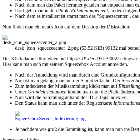
Nach dem man das Paket herunter geladen hat entpackt man es, 
Dort geht man in den Punkt
Paketmanagement
, in dem folgen
Nach dem es installiert ist startet man das "Squeezecenter", das
Nun findet man ein neues Icon auf dem Desktop der Diskstation:
desk_icon_squeezecenter_2.png (53.52 KiB) 99132 mal betrac
Der Klick darauf führt einen auf http://
<IP-der-DS>
:9002/settings/se
Hier kann man sich mit seinem Squeezebox Account anmelden.
Nach der Anmeldung wird man durch eine Grundkonfiguration gef
Nun ist man gelangt man auf der Startoberfläche. Der Server b
Zum indexieren der Musiksammlung klickt man auf
Einstellun
Unter
Grundeinstellungen
könnte man nun die Pfade ändern, od
Nun wird die Sammlung anhand der ID-3 Tags indexiert.
Den Status kann man sich unter der Registerkarte
Informatione
Je nachdem wie groß die Sammlung ist, kann man nun ins Bett
Interessante Links: