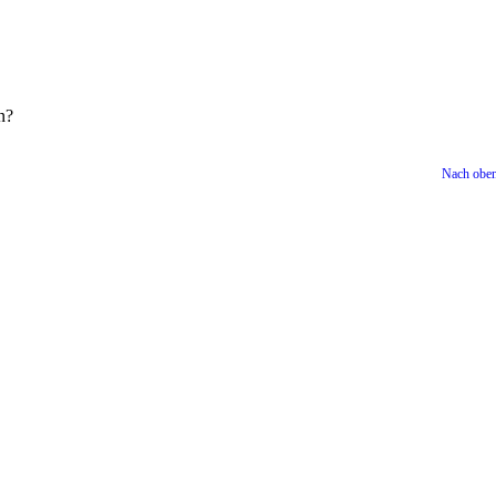
n?
Nach obe