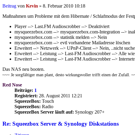
Beitrag
von
Kevin
»
8. Februar 2010 10:18
Maßnahmen um Probleme mit dem Hibernate / Schlafmodus der Festp
Player --> Last.FM Audioscrobber --> Deaktiviert
mysqueezebox.com --> mysqueezebox.com-Integration --> inak
mysqueezebox.com --> statistik melden --> Nein
mysqueezebox.com --> evtl vorhandene Mailadresse löschen
Erweitert --> Netzwerk --> UPnP-Client --> Nein, ..nicht such
Erweitert --> Leistung --> Last-FM Audioscrobber --> Alle wi
Erweitert --> Leistung --> Last-FM Audioscrobber --> Internet
Das NAS neu booten.
~~~ Je sorgfältiger man plant, desto wirkungsvoller trifft einen der Zufall. 
Red Nose
Beiträge:
1
Registriert:
28. August 2011 12:21
SqueezeBox:
Touch
SqueezeBox:
Radio
SqueezeBox Server läuft auf:
Synology 207+
Re: Squeezbox Server & Synology Diskstations