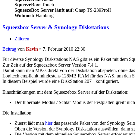
SqueezeBox:
Touch
SqueezeBox Server läuft auf:
Qnap TS-239ProII
Wohnort:
Hamburg
Squeezbox Server & Synology Diskstations
Zitieren
Beitrag
von
Kevin
»
7. Februar 2010 22:30
Für diverse Synology Diskstations NAS gibt es ein Paket mit dem Sq
Zur Zeit auf der Squeezebox Server Version 7.4.1.
Damit kann man MP3s direkt von der Diskstation abspielen, ohne das
Logitech empfiehlt mindestens 128MB RAM für das NAS, um den Squ
In diesem Beispiel wurde eine DiskStation 207+ konfiguriert.
Einschränkungen mit dem Squeezebox Server auf der Diskstation:
Der hibernate-Modus / Schlaf-Modus der Festplatten greift nic
Die Installation:
Zuerst lädt man
hier
das passende Paket von der Synology Seite
Oben die Version der Synology Diskstation auswählen, dann zu
Die Version mit dem aktuellen Squeezebox Server erfordert mi