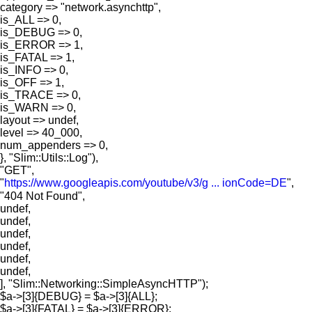
category => "network.asynchttp",
is_ALL => 0,
is_DEBUG => 0,
is_ERROR => 1,
is_FATAL => 1,
is_INFO => 0,
is_OFF => 1,
is_TRACE => 0,
is_WARN => 0,
layout => undef,
level => 40_000,
num_appenders => 0,
}, "Slim::Utils::Log"),
"GET",
"
https://www.googleapis.com/youtube/v3/g ... ionCode=DE
",
"404 Not Found",
undef,
undef,
undef,
undef,
undef,
undef,
], "Slim::Networking::SimpleAsyncHTTP");
$a->[3]{DEBUG} = $a->[3]{ALL};
$a->[3]{FATAL} = $a->[3]{ERROR};