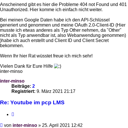
Anscheinend gibt es hier die Probleme 404 not Found und 401
Unauthorized. Hier komme ich einfach nicht weiter.
Bei meinen Google Daten habe ich den API-Schlüssel
generiert und genommen und meine OAuth 2.0-Client-ID (Hier
musste ich etwas anderes als Typ Other nehmen, da "Other"
nicht als Typ anwendbar ist, also Webanwendung genommen)
)habe ich auch erstellt und Client ID und Client Secret
bekommen.
Wenn Ihr hier Rat wüsstet freue ich mich sehr!
Vielen Dank für Eure Hilfe
inter-minso
inter-minso
Beiträge:
2
Registriert:
9. März 2021 21:17
Re: Youtube im pcp LMS
Zitieren
Beitrag
von
inter-minso
»
25. April 2021 12:42