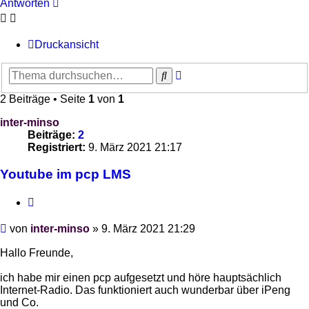
Antworten
Druckansicht
Erweiterte
Suche
Suche
2 Beiträge • Seite
1
von
1
inter-minso
Beiträge:
2
Registriert:
9. März 2021 21:17
Youtube im pcp LMS
Zitieren
Beitrag
von
inter-minso
»
9. März 2021 21:29
Hallo Freunde,
ich habe mir einen pcp aufgesetzt und höre hauptsächlich
Internet-Radio. Das funktioniert auch wunderbar über iPeng
und Co.