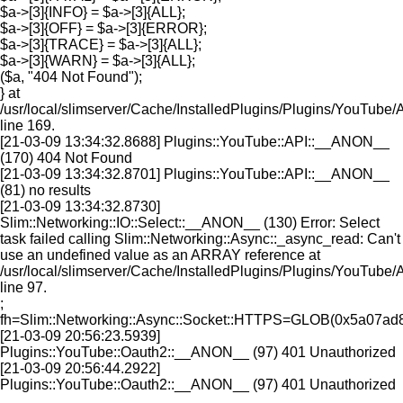
$a->[3]{INFO} = $a->[3]{ALL};
$a->[3]{OFF} = $a->[3]{ERROR};
$a->[3]{TRACE} = $a->[3]{ALL};
$a->[3]{WARN} = $a->[3]{ALL};
($a, "404 Not Found");
} at
/usr/local/slimserver/Cache/InstalledPlugins/Plugins/YouTube/
line 169.
[21-03-09 13:34:32.8688] Plugins::YouTube::API::__ANON__
(170) 404 Not Found
[21-03-09 13:34:32.8701] Plugins::YouTube::API::__ANON__
(81) no results
[21-03-09 13:34:32.8730]
Slim::Networking::IO::Select::__ANON__ (130) Error: Select
task failed calling Slim::Networking::Async::_async_read: Can't
use an undefined value as an ARRAY reference at
/usr/local/slimserver/Cache/InstalledPlugins/Plugins/YouTube/
line 97.
;
fh=Slim::Networking::Async::Socket::HTTPS=GLOB(0x5a07ad
[21-03-09 20:56:23.5939]
Plugins::YouTube::Oauth2::__ANON__ (97) 401 Unauthorized
[21-03-09 20:56:44.2922]
Plugins::YouTube::Oauth2::__ANON__ (97) 401 Unauthorized