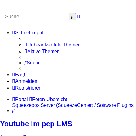
Erweiterte
Suche
Suche
Schnellzugriff
Unbeantwortete Themen
Aktive Themen
Suche
FAQ
Anmelden
Registrieren
Portal
Foren-Übersicht
Squeezebox Server (SqueezeCenter) / Software
Plugins
Suche
Youtube im pcp LMS