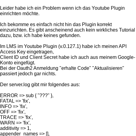
Leider habe ich ein Problem wenn ich das Youtube Plugin
einrichten möchte.
Ich bekomme es einfach nicht hin das Plugin korrekt
einzurichten. Es gibt anscheinend auch kein wirkliches Tutorial
dazu, bzw. ich habe keines gefunden.
Im LMS im Youtube Plugin (v.0.127.1) habe ich meinen API
Access Key eingetragen,
Client ID und Client Secret habe ich auch aus meinem Google-
Konto eingefügt.
Bei der Oauth2 Anmeldung "erhalte Code" "Aktualisieren"
passiert jedoch gar nichts.
Der server.log gibt mir folgendes aus:
ERROR => sub { "???" },
FATAL => 'fix',
INFO => 'fix',
OFF => 'fix',
TRACE => 'fix',
WARN => 'fix',
additivity => 1,
appender_names => [],