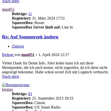
Nach oben
mao851
Beiträge:
11
Registriert:
31. März 2024 17:51
SqueezeBox:
Boom
SqueezeBox Server läuft auf:
Line in
Re: Auf Sommerzeit ändern
Zitieren
Beitrag
von
mao851
»
1. April 2024 12:17
Vielen Dank für Deine Info. Aber leider kann ich auf diese
Menüpunkte, die ich auch kenne, nicht zugreifen, da ich diese nicht
angezeigt bekomme. Habe schon soviel Zeit mit Logitech verbracht.
Nach oben
kronzo
Beiträge:
81
Registriert:
25. September 2013 18:33
SqueezeBox:
Classic
SqueezeBox:
UE Smart Radio