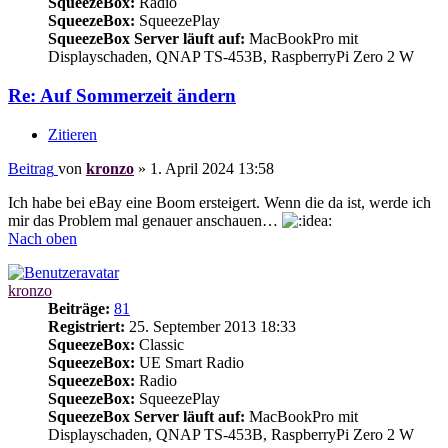
SqueezeBox:
Radio
SqueezeBox:
SqueezePlay
SqueezeBox Server läuft auf:
MacBookPro mit
Displayschaden, QNAP TS-453B, RaspberryPi Zero 2 W
Re: Auf Sommerzeit ändern
Zitieren
Beitrag
von
kronzo
»
1. April 2024 13:58
Ich habe bei eBay eine Boom ersteigert. Wenn die da ist, werde ich
mir das Problem mal genauer anschauen…
Nach oben
kronzo
Beiträge:
81
Registriert:
25. September 2013 18:33
SqueezeBox:
Classic
SqueezeBox:
UE Smart Radio
SqueezeBox:
Radio
SqueezeBox:
SqueezePlay
SqueezeBox Server läuft auf:
MacBookPro mit
Displayschaden, QNAP TS-453B, RaspberryPi Zero 2 W