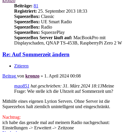
kronzo
Beiträge:
81
Registriert:
25. September 2013 18:33
SqueezeBox:
Classic
SqueezeBox:
UE Smart Radio
SqueezeBox:
Radio
SqueezeBox:
SqueezePlay
SqueezeBox Server läuft auf:
MacBookPro mit
Displayschaden, QNAP TS-453B, RaspberryPi Zero 2 W
Re: Auf Sommerzeit ändern
Zitieren
Beitrag
von
kronzo
»
1. April 2024 00:08
mao851
hat geschrieben:
31. März 2024 18:13
Meine
Frage: Wie stelle ich die Uhrzeit auf Sommerzeit um?
Mithilfe eines eigenen Lyrion Servers. Ohne Server ist die
Squeezebox halt ziemlich unintelligent und eingeschränkt.
Nachtrag:
ich habe das gerade mal auf meinem Radio nachgeschaut:
Einstellungen -> Erweitert -> Zeitzone