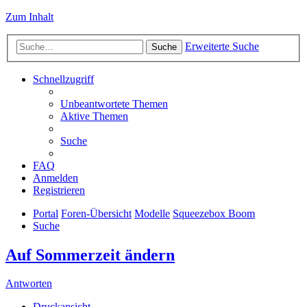
Zum Inhalt
Erweiterte Suche
Suche
Schnellzugriff
Unbeantwortete Themen
Aktive Themen
Suche
FAQ
Anmelden
Registrieren
Portal
Foren-Übersicht
Modelle
Squeezebox Boom
Suche
Auf Sommerzeit ändern
Antworten
Druckansicht