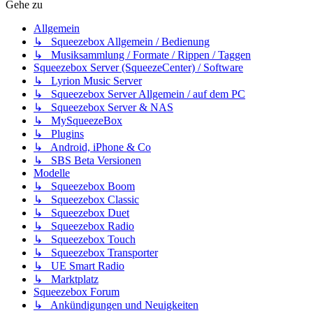
Gehe zu
Allgemein
↳ Squeezebox Allgemein / Bedienung
↳ Musiksammlung / Formate / Rippen / Taggen
Squeezebox Server (SqueezeCenter) / Software
↳ Lyrion Music Server
↳ Squeezebox Server Allgemein / auf dem PC
↳ Squeezebox Server & NAS
↳ MySqueezeBox
↳ Plugins
↳ Android, iPhone & Co
↳ SBS Beta Versionen
Modelle
↳ Squeezebox Boom
↳ Squeezebox Classic
↳ Squeezebox Duet
↳ Squeezebox Radio
↳ Squeezebox Touch
↳ Squeezebox Transporter
↳ UE Smart Radio
↳ Marktplatz
Squeezebox Forum
↳ Ankündigungen und Neuigkeiten