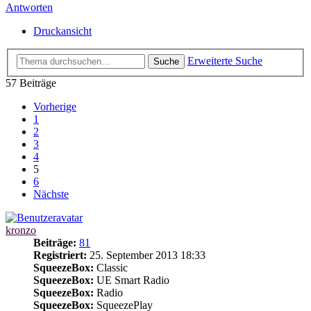
Antworten
Druckansicht
Erweiterte Suche
Suche
57 Beiträge
Vorherige
1
2
3
4
5
6
Nächste
kronzo
Beiträge:
81
Registriert:
25. September 2013 18:33
SqueezeBox:
Classic
SqueezeBox:
UE Smart Radio
SqueezeBox:
Radio
SqueezeBox:
SqueezePlay