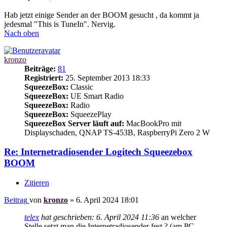
Hab jetzt einige Sender an der BOOM gesucht , da kommt ja
jedesmal "This is TuneIn". Nervig.
Nach oben
kronzo
Beiträge:
81
Registriert:
25. September 2013 18:33
SqueezeBox:
Classic
SqueezeBox:
UE Smart Radio
SqueezeBox:
Radio
SqueezeBox:
SqueezePlay
SqueezeBox Server läuft auf:
MacBookPro mit
Displayschaden, QNAP TS-453B, RaspberryPi Zero 2 W
Re: Internetradiosender Logitech Squeezebox
BOOM
Zitieren
Beitrag
von
kronzo
»
6. April 2024 18:01
telex
hat geschrieben:
6. April 2024 11:36
an welcher
Stelle setzt man die Internetradiosender fest ? (am PC