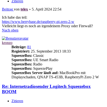
Zitieren
Beitrag
von
telex
»
5. April 2024 22:54
Ich habe das teil:
https://www.berrybase.de/raspberry-pi-zero-2-w
Vielleicht liegt es noch an irgendeinem Proxy oder Firewall?
Nach oben
kronzo
Beiträge:
81
Registriert:
25. September 2013 18:33
SqueezeBox:
Classic
SqueezeBox:
UE Smart Radio
SqueezeBox:
Radio
SqueezeBox:
SqueezePlay
SqueezeBox Server läuft auf:
MacBookPro mit
Displayschaden, QNAP TS-453B, RaspberryPi Zero 2 W
Re: Internetradiosender Logitech Squeezebox
BOOM
Zitieren