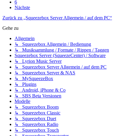
6
Nächste
Zurück zu „Squeezebox Server Allgemein / auf dem PC“
Gehe zu
Allgemein
↳ Squeezebox Allgemein / Bedienung
↳ Musiksammlung / Formate / Rippen / Taggen
Squeezebox Server (SqueezeCenter) / Software
↳ Lyrion Music Server
↳ Squeezebox Server Allgemein / auf dem PC
↳ Squeezebox Server & NAS
↳ MySqueezeBox
↳ Plugins
↳ Android, iPhone & Co
↳ SBS Beta Versionen
Modelle
↳ Squeezebox Boom
↳ Squeezebox Classic
↳ Squeezebox Duet
↳ Squeezebox Radio
↳ Squeezebox Touch
↳ Squeezebox Transporter