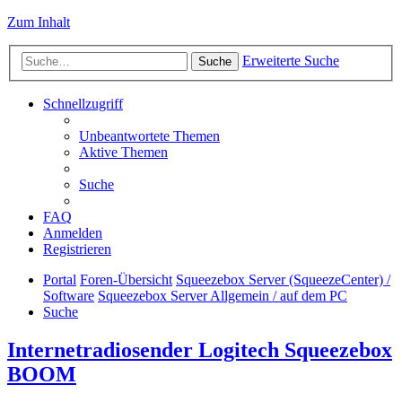
Zum Inhalt
Erweiterte Suche
Suche
Schnellzugriff
Unbeantwortete Themen
Aktive Themen
Suche
FAQ
Anmelden
Registrieren
Portal
Foren-Übersicht
Squeezebox Server (SqueezeCenter) /
Software
Squeezebox Server Allgemein / auf dem PC
Suche
Internetradiosender Logitech Squeezebox
BOOM