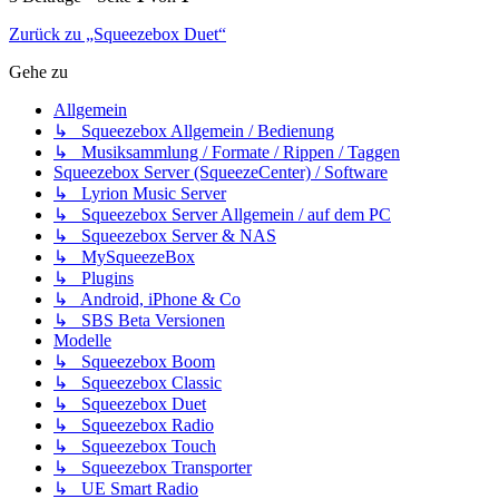
Zurück zu „Squeezebox Duet“
Gehe zu
Allgemein
↳ Squeezebox Allgemein / Bedienung
↳ Musiksammlung / Formate / Rippen / Taggen
Squeezebox Server (SqueezeCenter) / Software
↳ Lyrion Music Server
↳ Squeezebox Server Allgemein / auf dem PC
↳ Squeezebox Server & NAS
↳ MySqueezeBox
↳ Plugins
↳ Android, iPhone & Co
↳ SBS Beta Versionen
Modelle
↳ Squeezebox Boom
↳ Squeezebox Classic
↳ Squeezebox Duet
↳ Squeezebox Radio
↳ Squeezebox Touch
↳ Squeezebox Transporter
↳ UE Smart Radio