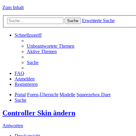
Zum Inhalt
Erweiterte Suche
Suche
Schnellzugriff
Unbeantwortete Themen
Aktive Themen
Suche
FAQ
Anmelden
Registrieren
Portal
Foren-Übersicht
Modelle
Squeezebox Duet
Suche
Controller Skin ändern
Antworten
Druckansicht