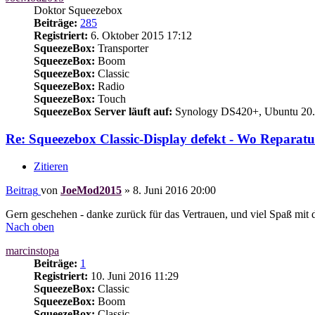
Doktor Squeezebox
Beiträge:
285
Registriert:
6. Oktober 2015 17:12
SqueezeBox:
Transporter
SqueezeBox:
Boom
SqueezeBox:
Classic
SqueezeBox:
Radio
SqueezeBox:
Touch
SqueezeBox Server läuft auf:
Synology DS420+, Ubuntu 20.
Re: Squeezebox Classic-Display defekt - Wo Reparatu
Zitieren
Beitrag
von
JoeMod2015
»
8. Juni 2016 20:00
Gern geschehen - danke zurück für das Vertrauen, und viel Spaß mit
Nach oben
marcinstopa
Beiträge:
1
Registriert:
10. Juni 2016 11:29
SqueezeBox:
Classic
SqueezeBox:
Boom
SqueezeBox:
Classic