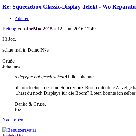
Re: Squeezebox Classic-Display defekt - Wo Reparatu
Zitieren
Beitrag
von
JoeMod2015
»
12. Juni 2016 17:49
Hi Joe,
schau mal in Deine PNs.
Grüße
Johannes
redeyejoe hat geschrieben:
Hallo Johannes,
bin noch einer, der eine Squeezebox Boom mit ohne Anzeige hat
...hast du noch Displays für die Boom? Löten könnte ich selbe
Danke & Gruss,
Joe
Nach oben
JoeMod2015