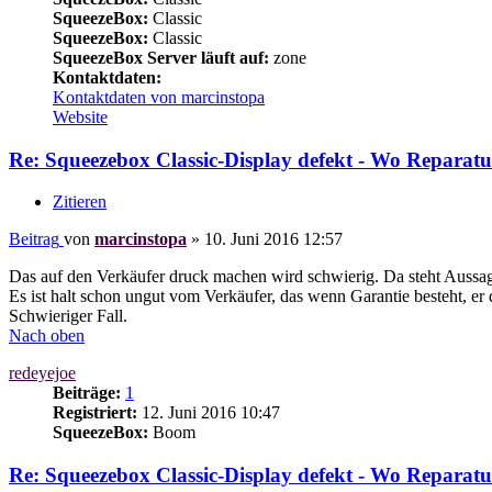
SqueezeBox:
Classic
SqueezeBox:
Classic
SqueezeBox Server läuft auf:
zone
Kontaktdaten:
Kontaktdaten von marcinstopa
Website
Re: Squeezebox Classic-Display defekt - Wo Reparatu
Zitieren
Beitrag
von
marcinstopa
»
10. Juni 2016 12:57
Das auf den Verkäufer druck machen wird schwierig. Da steht Aussag
Es ist halt schon ungut vom Verkäufer, das wenn Garantie besteht, er
Schwieriger Fall.
Nach oben
redeyejoe
Beiträge:
1
Registriert:
12. Juni 2016 10:47
SqueezeBox:
Boom
Re: Squeezebox Classic-Display defekt - Wo Reparatu