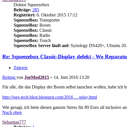
Doktor Squeezebox
Beiträge:
285
Registriert:
6. Oktober 2015 17:12
SqueezeBox:
Transporter
SqueezeBox:
Boom
SqueezeBox:
Classic
SqueezeBox:
Radio
SqueezeBox:
Touch
SqueezeBox Server läuft auf:
Synology DS420+, Ubuntu 20.
Re: Squeezebox Classic-Display defekt - Wo Reparatu
Zitieren
Beitrag
von
JoeMod2015
»
14. Juni 2016 13:20
Für alle, die das Display der Boom selbst tauschen wollen, habe ich hi
http://joes-tech-blog.blogspot.com/2016 ... splay.html
Wie gesagt, ich biete diesen ganzen Stress für 89 Euro all inclusive an
Nach oben
Sebastian777