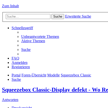
Zum Inhalt
Erweiterte Suche
Suche
Schnellzugriff
Unbeantwortete Themen
Aktive Themen
Suche
FAQ
Anmelden
Registrieren
Portal
Foren-Übersicht
Modelle
Squeezebox Classic
Suche
Squeezebox Classic-Display defekt - Wo R
Antworten
Druckansicht