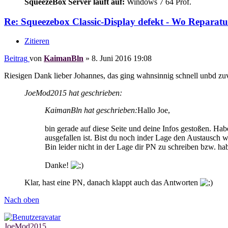
SqueezeBox Server läuft auf:
Windows 7 64 Prof.
Re: Squeezebox Classic-Display defekt - Wo Reparatu
Zitieren
Beitrag
von
KaimanBln
»
8. Juni 2016 19:08
Riesigen Dank lieber Johannes, das ging wahnsinnig schnell unbd zu
JoeMod2015 hat geschrieben:
KaimanBln hat geschrieben:
Hallo Joe,
bin gerade auf diese Seite und deine Infos gestoßen. H
ausgefallen ist. Bist du noch inder Lage den Austausch w
Bin leider nicht in der Lage dir PN zu schreiben bzw. h
Danke!
Klar, hast eine PN, danach klappt auch das Antworten
Nach oben
JoeMod2015