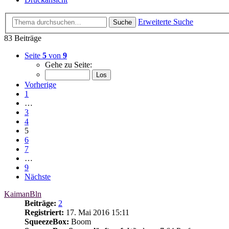
Erweiterte Suche
Suche
83 Beiträge
Seite
5
von
9
Gehe zu Seite:
Vorherige
1
…
3
4
5
6
7
…
9
Nächste
KaimanBln
Beiträge:
2
Registriert:
17. Mai 2016 15:11
SqueezeBox:
Boom