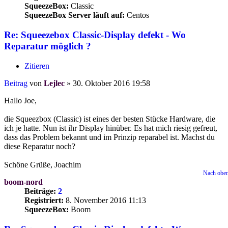
SqueezeBox:
Classic
SqueezeBox Server läuft auf:
Centos
Re: Squeezebox Classic-Display defekt - Wo
Reparatur möglich ?
Zitieren
Beitrag
von
Lejlec
»
30. Oktober 2016 19:58
Hallo Joe,
die Squeezbox (Classic) ist eines der besten Stücke Hardware, die
ich je hatte. Nun ist ihr Display hinüber. Es hat mich riesig gefreut,
dass das Problem bekannt und im Prinzip reparabel ist. Machst du
diese Reparatur noch?
Schöne Grüße, Joachim
Nach obe
boom-nord
Beiträge:
2
Registriert:
8. November 2016 11:13
SqueezeBox:
Boom