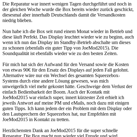
Die Reparatur war innert wenigen Tagen durchgeführt und noch in
der gleichen Woche wurde die Box bereits wieder zurück geschickt,
diesesmal aber innerhalb Deutschlands damit die Versandkosten
niedrig blieben.
Nun habe ich die Box seit rund einem Monat wieder in Betrieb und
diese läuft Perfekt. Das Display leuchtet wieder wie zu beginn, auch
wenn ich nun das Display im Standby-Betrieb abschalte um dieses
zu schonen (ebenfalls ein guter Tipp von JoeMod2015). Die
Soundqualität ist ebenfalls wieder wie zu den besten Zeiten.
Für mich hat sich der Aufwand für den Versand sowie die Kosten
von etwas 90€ für den Ersatz des Displays auf jeden Fall gelohnt.
Alternative wäre nur ein Wechsel des gesamten Squeezebox-
Systems durch eine andere Lösung gewesen, was mich
unweigerlich viel mehr gekostet hätte. Geschweige dem Verlust der
einfach Bedienbarkeit der Boom. Auch der Kontatk mit
JoeMod2015 war einfach super, innert kürzester Zeit erhielt ich
jeweils Antwort auf meine PM und eMails, noch dazu mit einigen
guten Tipps. Ich kann jedem der ein Problem mit dem Display oder
den Lautsprechern der Squeezebox hat, nur Empfehlen mit
JoeMod2015 in Kontakt zu tretten.
Herzlichensten Dank an JoeMod2015 für die super schnelle
Reparatur. Die Box macht nun wieder viel Freude und wird