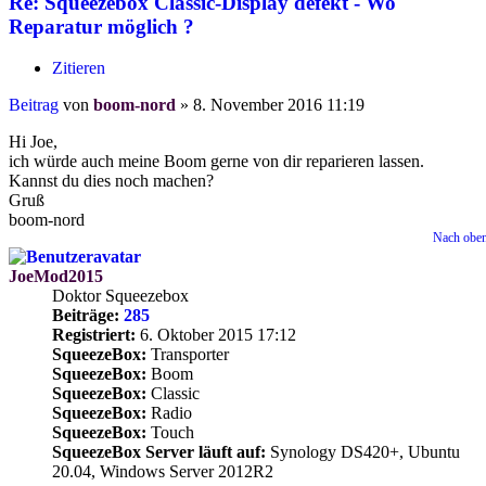
Re: Squeezebox Classic-Display defekt - Wo
Reparatur möglich ?
Zitieren
Beitrag
von
boom-nord
»
8. November 2016 11:19
Hi Joe,
ich würde auch meine Boom gerne von dir reparieren lassen.
Kannst du dies noch machen?
Gruß
boom-nord
Nach obe
JoeMod2015
Doktor Squeezebox
Beiträge:
285
Registriert:
6. Oktober 2015 17:12
SqueezeBox:
Transporter
SqueezeBox:
Boom
SqueezeBox:
Classic
SqueezeBox:
Radio
SqueezeBox:
Touch
SqueezeBox Server läuft auf:
Synology DS420+, Ubuntu
20.04, Windows Server 2012R2