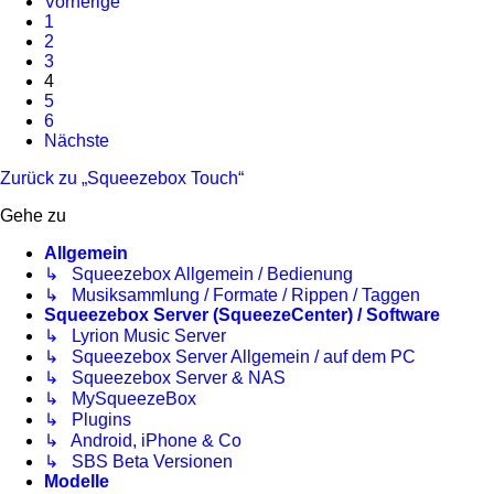
Vorherige
1
2
3
4
5
6
Nächste
Zurück zu „Squeezebox Touch“
Gehe zu
Allgemein
↳ Squeezebox Allgemein / Bedienung
↳ Musiksammlung / Formate / Rippen / Taggen
Squeezebox Server (SqueezeCenter) / Software
↳ Lyrion Music Server
↳ Squeezebox Server Allgemein / auf dem PC
↳ Squeezebox Server & NAS
↳ MySqueezeBox
↳ Plugins
↳ Android, iPhone & Co
↳ SBS Beta Versionen
Modelle