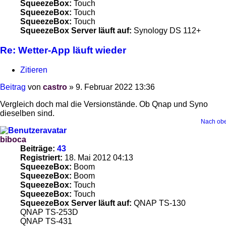
SqueezeBox:
Touch
SqueezeBox:
Touch
SqueezeBox:
Touch
SqueezeBox Server läuft auf:
Synology DS 112+
Re: Wetter-App läuft wieder
Zitieren
Beitrag
von
castro
»
9. Februar 2022 13:36
Vergleich doch mal die Versionstände. Ob Qnap und Syno
dieselben sind.
Nach ob
biboca
Beiträge:
43
Registriert:
18. Mai 2012 04:13
SqueezeBox:
Boom
SqueezeBox:
Boom
SqueezeBox:
Touch
SqueezeBox:
Touch
SqueezeBox Server läuft auf:
QNAP TS-130
QNAP TS-253D
QNAP TS-431