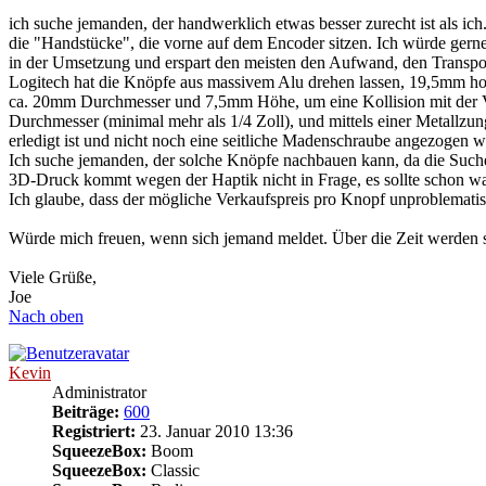
ich suche jemanden, der handwerklich etwas besser zurecht ist als i
die "Handstücke", die vorne auf dem Encoder sitzen. Ich würde gerne 
in der Umsetzung und erspart den meisten den Aufwand, den Transpor
Logitech hat die Knöpfe aus massivem Alu drehen lassen, 19,5mm hoc
ca. 20mm Durchmesser und 7,5mm Höhe, um eine Kollision mit der 
Durchmesser (minimal mehr als 1/4 Zoll), und mittels einer Metallzun
erledigt ist und nicht noch eine seitliche Madenschraube angezogen 
Ich suche jemanden, der solche Knöpfe nachbauen kann, da die Suche d
3D-Druck kommt wegen der Haptik nicht in Frage, es sollte schon wa
Ich glaube, dass der mögliche Verkaufspreis pro Knopf unproblematis
Würde mich freuen, wenn sich jemand meldet. Über die Zeit werden s
Viele Grüße,
Joe
Nach oben
Kevin
Administrator
Beiträge:
600
Registriert:
23. Januar 2010 13:36
SqueezeBox:
Boom
SqueezeBox:
Classic