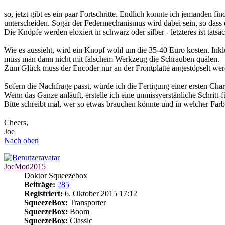
so, jetzt gibt es ein paar Fortschritte. Endlich konnte ich jemanden f
unterscheiden. Sogar der Federmechanismus wird dabei sein, so das
Die Knöpfe werden eloxiert in schwarz oder silber - letzteres ist tat
Wie es aussieht, wird ein Knopf wohl um die 35-40 Euro kosten. Ink
muss man dann nicht mit falschem Werkzeug die Schrauben quälen.
Zum Glück muss der Encoder nur an der Frontplatte angestöpselt wer
Sofern die Nachfrage passt, würde ich die Fertigung einer ersten Charg
Wenn das Ganze anläuft, erstelle ich eine unmissverstänliche Schritt-
Bitte schreibt mal, wer so etwas brauchen könnte und in welcher Far
Cheers,
Joe
Nach oben
JoeMod2015
Doktor Squeezebox
Beiträge:
285
Registriert:
6. Oktober 2015 17:12
SqueezeBox:
Transporter
SqueezeBox:
Boom
SqueezeBox:
Classic