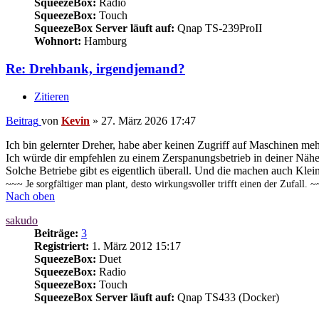
SqueezeBox:
Radio
SqueezeBox:
Touch
SqueezeBox Server läuft auf:
Qnap TS-239ProII
Wohnort:
Hamburg
Re: Drehbank, irgendjemand?
Zitieren
Beitrag
von
Kevin
»
27. März 2026 17:47
Ich bin gelernter Dreher, habe aber keinen Zugriff auf Maschinen meh
Ich würde dir empfehlen zu einem Zerspanungsbetrieb in deiner Nähe
Solche Betriebe gibt es eigentlich überall. Und die machen auch Klei
~~~ Je sorgfältiger man plant, desto wirkungsvoller trifft einen der Zufall. 
Nach oben
sakudo
Beiträge:
3
Registriert:
1. März 2012 15:17
SqueezeBox:
Duet
SqueezeBox:
Radio
SqueezeBox:
Touch
SqueezeBox Server läuft auf:
Qnap TS433 (Docker)