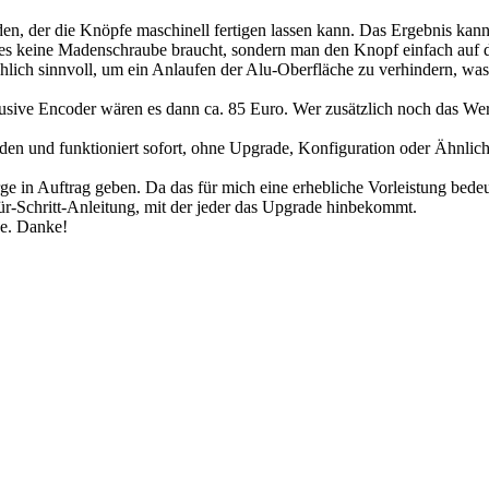
inden, der die Knöpfe maschinell fertigen lassen kann. Das Ergebnis kan
s es keine Madenschraube braucht, sondern man den Knopf einfach auf
sächlich sinnvoll, um ein Anlaufen der Alu-Oberfläche zu verhindern, wa
lusive Encoder wären es dann ca. 85 Euro. Wer zusätzlich noch das We
den und funktioniert sofort, ohne Upgrade, Konfiguration oder Ähnlic
e in Auftrag geben. Da das für mich eine erhebliche Vorleistung bedeute
für-Schritt-Anleitung, mit der jeder das Upgrade hinbekommt.
be. Danke!