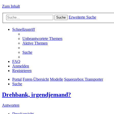
Zum Inhalt
Erweiterte Suche
Suche
Schnellzugriff
Unbeantwortete Themen
Aktive Themen
Suche
FAQ
Anmelden
Registrieren
Portal
Foren-Übersicht
Modelle
Squeezebox Transporter
Suche
Drehbank, irgendjemand?
Antworten
Druckansicht