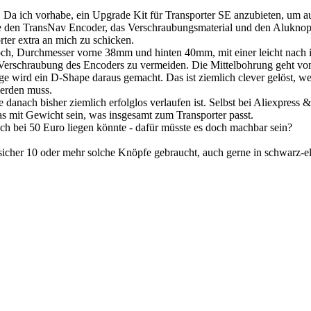
ch. Da ich vorhabe, ein Upgrade Kit für Transporter SE anzubieten, um
den TransNav Encoder, das Verschraubungsmaterial und den Aluknopf als
ter extra an mich zu schicken.
h, Durchmesser vorne 38mm und hinten 40mm, mit einer leicht nach inn
Verschraubung des Encoders zu vermeiden. Die Mittelbohrung geht v
ge wird ein D-Shape daraus gemacht. Das ist ziemlich clever gelöst, we
werden muss.
anach bisher ziemlich erfolglos verlaufen ist. Selbst bei Aliexpress & 
s mit Gewicht sein, was insgesamt zum Transporter passt.
ch bei 50 Euro liegen könnte - dafür müsste es doch machbar sein?
icher 10 oder mehr solche Knöpfe gebraucht, auch gerne in schwarz-e