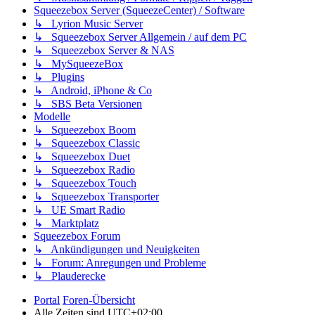
Squeezebox Server (SqueezeCenter) / Software
↳ Lyrion Music Server
↳ Squeezebox Server Allgemein / auf dem PC
↳ Squeezebox Server & NAS
↳ MySqueezeBox
↳ Plugins
↳ Android, iPhone & Co
↳ SBS Beta Versionen
Modelle
↳ Squeezebox Boom
↳ Squeezebox Classic
↳ Squeezebox Duet
↳ Squeezebox Radio
↳ Squeezebox Touch
↳ Squeezebox Transporter
↳ UE Smart Radio
↳ Marktplatz
Squeezebox Forum
↳ Ankündigungen und Neuigkeiten
↳ Forum: Anregungen und Probleme
↳ Plauderecke
Portal
Foren-Übersicht
Alle Zeiten sind
UTC+02:00