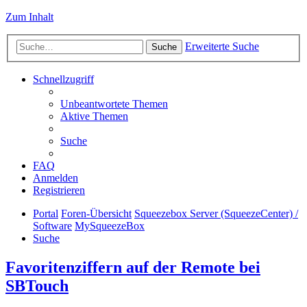
Zum Inhalt
Erweiterte Suche
Suche
Schnellzugriff
Unbeantwortete Themen
Aktive Themen
Suche
FAQ
Anmelden
Registrieren
Portal
Foren-Übersicht
Squeezebox Server (SqueezeCenter) /
Software
MySqueezeBox
Suche
Favoritenziffern auf der Remote bei
SBTouch