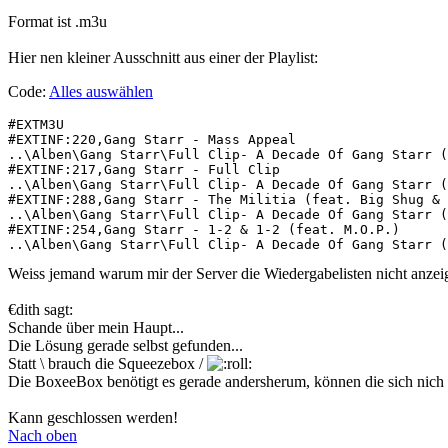
Format ist .m3u
Hier nen kleiner Ausschnitt aus einer der Playlist:
Code:
Alles auswählen
#EXTM3U

#EXTINF:220,Gang Starr - Mass Appeal

..\Alben\Gang Starr\Full Clip- A Decade Of Gang Starr (
#EXTINF:217,Gang Starr - Full Clip

..\Alben\Gang Starr\Full Clip- A Decade Of Gang Starr (
#EXTINF:288,Gang Starr - The Militia (feat. Big Shug & 
..\Alben\Gang Starr\Full Clip- A Decade Of Gang Starr (
#EXTINF:254,Gang Starr - 1-2 & 1-2 (feat. M.O.P.)

..\Alben\Gang Starr\Full Clip- A Decade Of Gang Starr (
Weiss jemand warum mir der Server die Wiedergabelisten nicht anzei
€dith sagt:
Schande über mein Haupt...
Die Lösung gerade selbst gefunden...
Statt \ brauch die Squeezebox /
Die BoxeeBox benötigt es gerade andersherum, können die sich nich 
Kann geschlossen werden!
Nach oben