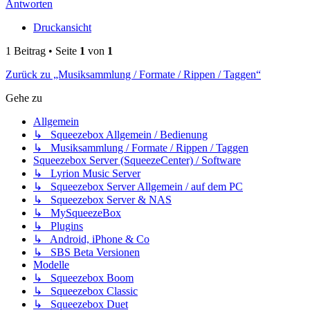
Antworten
Druckansicht
1 Beitrag • Seite
1
von
1
Zurück zu „Musiksammlung / Formate / Rippen / Taggen“
Gehe zu
Allgemein
↳ Squeezebox Allgemein / Bedienung
↳ Musiksammlung / Formate / Rippen / Taggen
Squeezebox Server (SqueezeCenter) / Software
↳ Lyrion Music Server
↳ Squeezebox Server Allgemein / auf dem PC
↳ Squeezebox Server & NAS
↳ MySqueezeBox
↳ Plugins
↳ Android, iPhone & Co
↳ SBS Beta Versionen
Modelle
↳ Squeezebox Boom
↳ Squeezebox Classic
↳ Squeezebox Duet