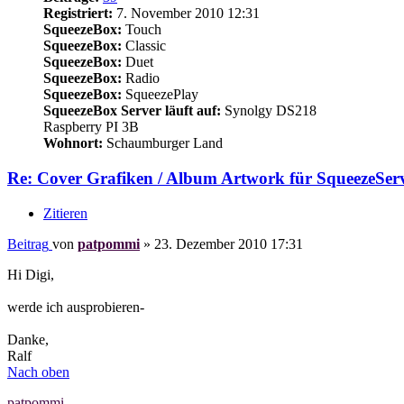
Registriert:
7. November 2010 12:31
SqueezeBox:
Touch
SqueezeBox:
Classic
SqueezeBox:
Duet
SqueezeBox:
Radio
SqueezeBox:
SqueezePlay
SqueezeBox Server läuft auf:
Synolgy DS218
Raspberry PI 3B
Wohnort:
Schaumburger Land
Re: Cover Grafiken / Album Artwork für SqueezeServ
Zitieren
Beitrag
von
patpommi
»
23. Dezember 2010 17:31
Hi Digi,
werde ich ausprobieren-
Danke,
Ralf
Nach oben
patpommi