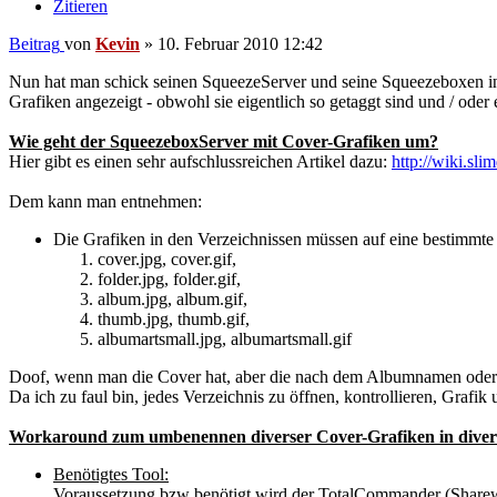
Zitieren
Beitrag
von
Kevin
»
10. Februar 2010 12:42
Nun hat man schick seinen SqueezeServer und seine Squeezeboxen in
Grafiken angezeigt - obwohl sie eigentlich so getaggt sind und / oder 
Wie geht der SqueezeboxServer mit Cover-Grafiken um?
Hier gibt es einen sehr aufschlussreichen Artikel dazu:
http://wiki.s
Dem kann man entnehmen:
Die Grafiken in den Verzeichnissen müssen auf eine bestimmte
cover.jpg, cover.gif,
folder.jpg, folder.gif,
album.jpg, album.gif,
thumb.jpg, thumb.gif,
albumartsmall.jpg, albumartsmall.gif
Doof, wenn man die Cover hat, aber die nach dem Albumnamen oder 
Da ich zu faul bin, jedes Verzeichnis zu öffnen, kontrollieren, Gra
Workaround zum umbenennen diverser Cover-Grafiken in divers
Benötigtes Tool:
Voraussetzung bzw benötigt wird der TotalCommander (Shareware