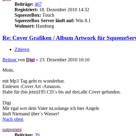
Beiträge:
467
Registriert:
18. Dezember 2010 14:32
SqueezeBox:
Touch
SqueezeBox Server läuft auf:
Win 8.1
Wohnort:
Hamburg
Re: Cover Grafiken / Album Artwork für SqueezeServ
Zitieren
Beitrag
von
Digi
»
23. Dezember 2010 16:10
Moin,
mit Mp3 Tag geht es wunderbar.
Einlesen -Cover Art -Amazon.
Habe für (bis jetzt)195 CD`s bis auf drei,alle Cover gefunden.
Digi
Mir egal wer dein Vater ist,solange ich hier Angele
läuft Niemand über`s Wasser!
Nach oben
patpommi
Beiträge:
39