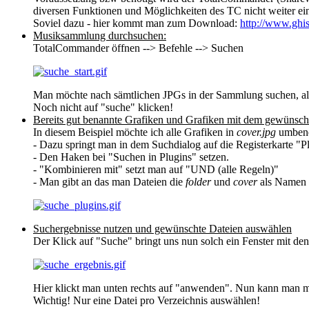
diversen Funktionen und Möglichkeiten des TC nicht weiter ein
Soviel dazu - hier kommt man zum Download:
http://www.ghi
Musiksammlung durchsuchen:
TotalCommander öffnen --> Befehle --> Suchen
Man möchte nach sämtlichen JPGs in der Sammlung suchen, als
Noch nicht auf "suche" klicken!
Bereits gut benannte Grafiken und Grafiken mit dem gewünsch
In diesem Beispiel möchte ich alle Grafiken in
cover.jpg
umben
- Dazu springt man in dem Suchdialog auf die Registerkarte "P
- Den Haken bei "Suchen in Plugins" setzen.
- "Kombinieren mit" setzt man auf "UND (alle Regeln)"
- Man gibt an das man Dateien die
folder
und
cover
als Namen h
Suchergebnisse nutzen und gewünschte Dateien auswählen
Der Klick auf "Suche" bringt uns nun solch ein Fenster mit de
Hier klickt man unten rechts auf "anwenden". Nun kann man m
Wichtig! Nur eine Datei pro Verzeichnis auswählen!