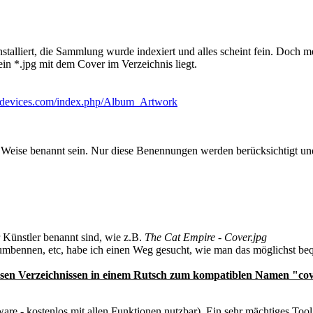
stalliert, die Sammlung wurde indexiert und alles scheint fein. Doch
ein *.jpg mit dem Cover im Verzeichnis liegt.
limdevices.com/index.php/Album_Artwork
 Weise benannt sein. Nur diese Benennungen werden berücksichtigt und 
Künstler benannt sind, wie z.B.
The Cat Empire - Cover.jpg
fik umbennen, etc, habe ich einen Weg gesucht, wie man das möglichst 
en Verzeichnissen in einem Rutsch zum kompatiblen Namen "cov
 - kostenlos mit allen Funktionen nutzbar). Ein sehr mächtiges Tool 