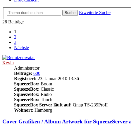
Erweiterte Suche
Suche
26 Beiträge
1
2
3
Nächste
Kevin
Administrator
Beiträge:
600
Registriert:
23. Januar 2010 13:36
SqueezeBox:
Boom
SqueezeBox:
Classic
SqueezeBox:
Radio
SqueezeBox:
Touch
SqueezeBox Server läuft auf:
Qnap TS-239ProII
Wohnort:
Hamburg
Cover Grafiken / Album Artwork für SqueezeServer a