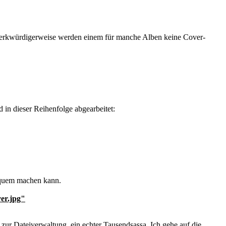
 merkwürdigerweise werden einem für manche Alben keine Cover-
in dieser Reihenfolge abgearbeitet:
bequem machen kann.
er.jpg"
zur Dateiverwaltung, ein echter Tausendsassa. Ich gehe auf die