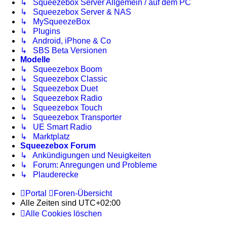
↳ Squeezebox Server Allgemein / auf dem PC
↳ Squeezebox Server & NAS
↳ MySqueezeBox
↳ Plugins
↳ Android, iPhone & Co
↳ SBS Beta Versionen
Modelle
↳ Squeezebox Boom
↳ Squeezebox Classic
↳ Squeezebox Duet
↳ Squeezebox Radio
↳ Squeezebox Touch
↳ Squeezebox Transporter
↳ UE Smart Radio
↳ Marktplatz
Squeezebox Forum
↳ Ankündigungen und Neuigkeiten
↳ Forum: Anregungen und Probleme
↳ Plauderecke
Portal
Foren-Übersicht
Alle Zeiten sind
UTC+02:00
Alle Cookies löschen