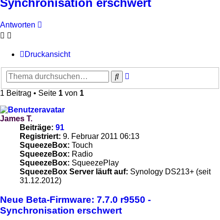
Synchronisation erschwert
Antworten
Druckansicht
Erweiterte
Suche
Suche
1 Beitrag • Seite
1
von
1
James T.
Beiträge:
91
Registriert:
9. Februar 2011 06:13
SqueezeBox:
Touch
SqueezeBox:
Radio
SqueezeBox:
SqueezePlay
SqueezeBox Server läuft auf:
Synology DS213+ (seit
31.12.2012)
Neue Beta-Firmware: 7.7.0 r9550 -
Synchronisation erschwert