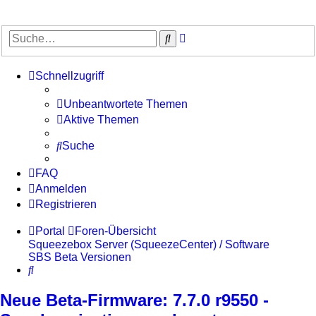
Erweiterte
Suche
Suche
Schnellzugriff
Unbeantwortete Themen
Aktive Themen
Suche
FAQ
Anmelden
Registrieren
Portal
Foren-Übersicht
Squeezebox Server (SqueezeCenter) / Software
SBS Beta Versionen
Suche
Neue Beta-Firmware: 7.7.0 r9550 -