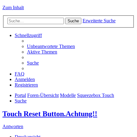
Zum Inhalt
Erweiterte Suche
Suche
Schnellzugriff
Unbeantwortete Themen
Aktive Themen
Suche
FAQ
Anmelden
Registrieren
Portal
Foren-Übersicht
Modelle
Squeezebox Touch
Suche
Touch Reset Button.Achtung!!
Antworten
Druckansicht