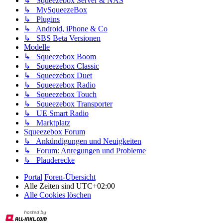
↳ Squeezebox Server & NAS
↳ MySqueezeBox
↳ Plugins
↳ Android, iPhone & Co
↳ SBS Beta Versionen
Modelle
↳ Squeezebox Boom
↳ Squeezebox Classic
↳ Squeezebox Duet
↳ Squeezebox Radio
↳ Squeezebox Touch
↳ Squeezebox Transporter
↳ UE Smart Radio
↳ Marktplatz
Squeezebox Forum
↳ Ankündigungen und Neuigkeiten
↳ Forum: Anregungen und Probleme
↳ Plauderecke
Portal
Foren-Übersicht
Alle Zeiten sind
UTC+02:00
Alle Cookies löschen