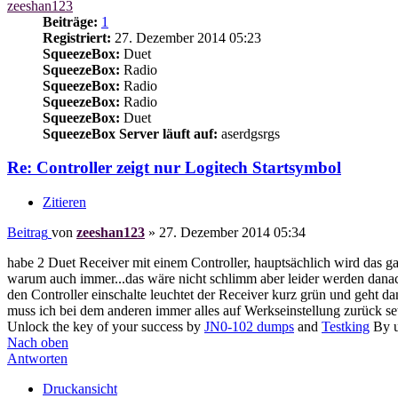
zeeshan123
Beiträge:
1
Registriert:
27. Dezember 2014 05:23
SqueezeBox:
Duet
SqueezeBox:
Radio
SqueezeBox:
Radio
SqueezeBox:
Radio
SqueezeBox:
Duet
SqueezeBox Server läuft auf:
aserdgsrgs
Re: Controller zeigt nur Logitech Startsymbol
Zitieren
Beitrag
von
zeeshan123
»
27. Dezember 2014 05:34
habe 2 Duet Receiver mit einem Controller, hauptsächlich wird das ga
warum auch immer...das wäre nicht schlimm aber leider werden danac
den Controller einschalte leuchtet der Receiver kurz grün und geht da
muss ich bei dem anderen immer alles auf Werkseinstellung zurück setz
Unlock the key of your success by
JN0-102 dumps
and
Testking
By u
Nach oben
Antworten
Druckansicht