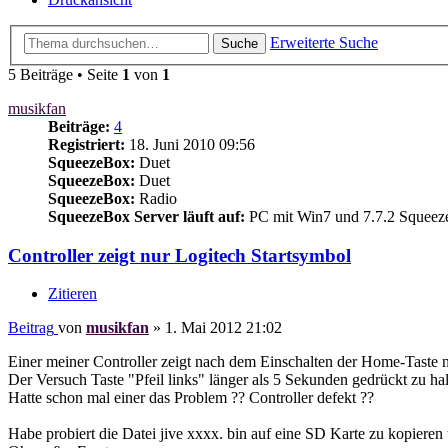
Erweiterte Suche
Suche
5 Beiträge • Seite
1
von
1
musikfan
Beiträge:
4
Registriert:
18. Juni 2010 09:56
SqueezeBox:
Duet
SqueezeBox:
Duet
SqueezeBox:
Radio
SqueezeBox Server läuft auf:
PC mit Win7 und 7.7.2 Squeez
Controller zeigt nur Logitech Startsymbol
Zitieren
Beitrag
von
musikfan
»
1. Mai 2012 21:02
Einer meiner Controller zeigt nach dem Einschalten der Home-Taste 
Der Versuch Taste "Pfeil links" länger als 5 Sekunden gedrückt zu halt
Hatte schon mal einer das Problem ?? Controller defekt ??
Habe probiert die Datei jive xxxx. bin auf eine SD Karte zu kopieren