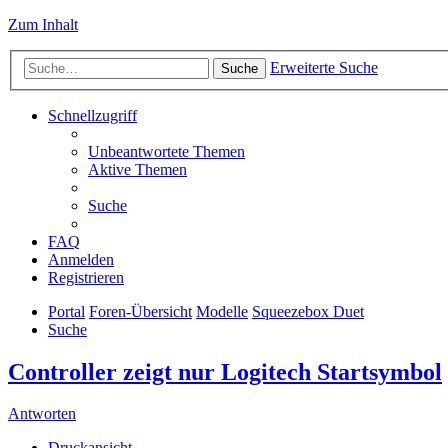
Zum Inhalt
Erweiterte Suche
Suche
Schnellzugriff
Unbeantwortete Themen
Aktive Themen
Suche
FAQ
Anmelden
Registrieren
Portal
Foren-Übersicht
Modelle
Squeezebox Duet
Suche
Controller zeigt nur Logitech Startsymbol
Antworten
Druckansicht