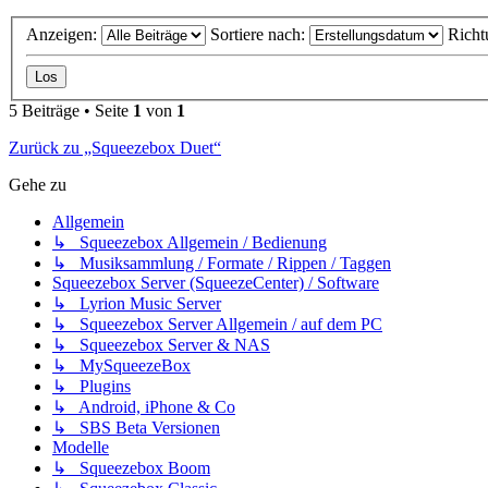
Anzeigen:
Sortiere nach:
Richt
5 Beiträge • Seite
1
von
1
Zurück zu „Squeezebox Duet“
Gehe zu
Allgemein
↳ Squeezebox Allgemein / Bedienung
↳ Musiksammlung / Formate / Rippen / Taggen
Squeezebox Server (SqueezeCenter) / Software
↳ Lyrion Music Server
↳ Squeezebox Server Allgemein / auf dem PC
↳ Squeezebox Server & NAS
↳ MySqueezeBox
↳ Plugins
↳ Android, iPhone & Co
↳ SBS Beta Versionen
Modelle
↳ Squeezebox Boom