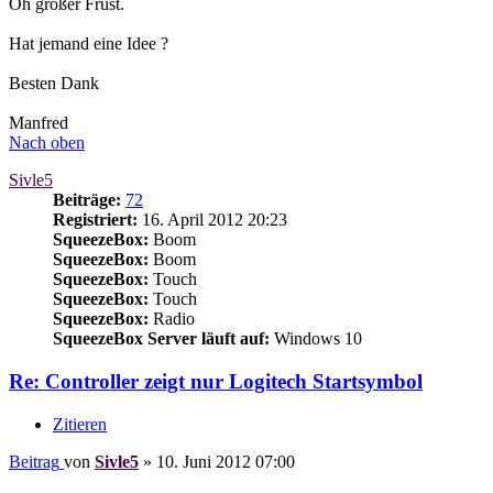
Oh großer Frust.
Hat jemand eine Idee ?
Besten Dank
Manfred
Nach oben
Sivle5
Beiträge:
72
Registriert:
16. April 2012 20:23
SqueezeBox:
Boom
SqueezeBox:
Boom
SqueezeBox:
Touch
SqueezeBox:
Touch
SqueezeBox:
Radio
SqueezeBox Server läuft auf:
Windows 10
Re: Controller zeigt nur Logitech Startsymbol
Zitieren
Beitrag
von
Sivle5
»
10. Juni 2012 07:00