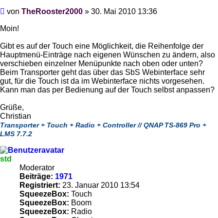
Beitrag
von
TheRooster2000
»
30. Mai 2010 13:36
Moin!
Gibt es auf der Touch eine Möglichkeit, die Reihenfolge der
Hauptmenü-Einträge nach eigenen Wünschen zu ändern, also
verschieben einzelner Menüpunkte nach oben oder unten?
Beim Transporter geht das über das SbS Webinterface sehr
gut, für die Touch ist da im Webinterface nichts vorgesehen.
Kann man das per Bedienung auf der Touch selbst anpassen?
Grüße,
Christian
Transporter + Touch + Radio + Controller // QNAP TS-869 Pro +
LMS 7.7.2
std
Moderator
Beiträge:
1971
Registriert:
23. Januar 2010 13:54
SqueezeBox:
Touch
SqueezeBox:
Boom
SqueezeBox:
Radio