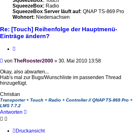
SqueezeBox:
Touch
SqueezeBox:
Radio
SqueezeBox Server läuft auf:
QNAP TS-869 Pro
Wohnort:
Niedersachsen
Re: [Touch] Reihenfolge der Hauptmenü-
Einträge ändern?
Zitieren
Beitrag
von
TheRooster2000
»
30. Mai 2010 13:58
Okay, also abwarten...
Hab's mal zur Bugs/Wunschliste im passenden Thread
hinzugefügt.
Christian
Transporter + Touch + Radio + Controller // QNAP TS-869 Pro +
LMS 7.7.2
Antworten
Druckansicht