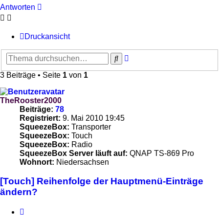
Antworten
Druckansicht
Erweiterte
Suche
Suche
3 Beiträge • Seite
1
von
1
TheRooster2000
Beiträge:
78
Registriert:
9. Mai 2010 19:45
SqueezeBox:
Transporter
SqueezeBox:
Touch
SqueezeBox:
Radio
SqueezeBox Server läuft auf:
QNAP TS-869 Pro
Wohnort:
Niedersachsen
[Touch] Reihenfolge der Hauptmenü-Einträge
ändern?
Zitieren