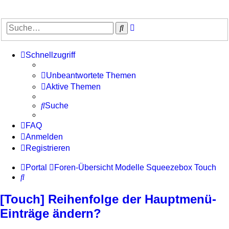
Erweiterte
Suche
Suche
Schnellzugriff
Unbeantwortete Themen
Aktive Themen
Suche
FAQ
Anmelden
Registrieren
Portal
Foren-Übersicht
Modelle
Squeezebox Touch
Suche
[Touch] Reihenfolge der Hauptmenü-
Einträge ändern?