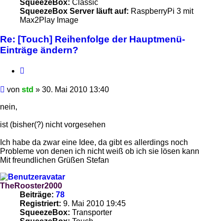
SqueezeBox:
Classic
SqueezeBox Server läuft auf:
RaspberryPi 3 mit
Max2Play Image
Re: [Touch] Reihenfolge der Hauptmenü-
Einträge ändern?
Zitieren
Beitrag
von
std
»
30. Mai 2010 13:40
nein,
ist (bisher(?) nicht vorgesehen
Ich habe da zwar eine Idee, da gibt es allerdings noch
Probleme von denen ich nicht weiß ob ich sie lösen kann
Mit freundlichen Grüßen Stefan
TheRooster2000
Beiträge:
78
Registriert:
9. Mai 2010 19:45
SqueezeBox:
Transporter