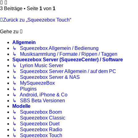
3 Beiträge • Seite
1
von
1
Zurück zu „Squeezebox Touch“
Gehe zu
Allgemein
↳ Squeezebox Allgemein / Bedienung
↳ Musiksammlung / Formate / Rippen / Taggen
Squeezebox Server (SqueezeCenter) / Software
↳ Lyrion Music Server
↳ Squeezebox Server Allgemein / auf dem PC
↳ Squeezebox Server & NAS
↳ MySqueezeBox
↳ Plugins
↳ Android, iPhone & Co
↳ SBS Beta Versionen
Modelle
↳ Squeezebox Boom
↳ Squeezebox Classic
↳ Squeezebox Duet
↳ Squeezebox Radio
↳ Squeezebox Touch