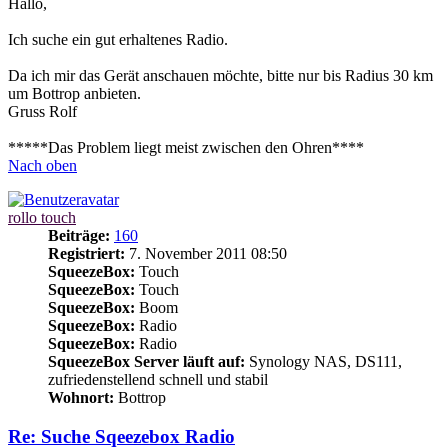
Hallo,
Ich suche ein gut erhaltenes Radio.
Da ich mir das Gerät anschauen möchte, bitte nur bis Radius 30 km
um Bottrop anbieten.
Gruss Rolf
*****Das Problem liegt meist zwischen den Ohren****
Nach oben
rollo touch
Beiträge:
160
Registriert:
7. November 2011 08:50
SqueezeBox:
Touch
SqueezeBox:
Touch
SqueezeBox:
Boom
SqueezeBox:
Radio
SqueezeBox:
Radio
SqueezeBox Server läuft auf:
Synology NAS, DS111,
zufriedenstellend schnell und stabil
Wohnort:
Bottrop
Re: Suche Sqeezebox Radio