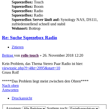
SqueezeBox:
Touch
SqueezeBox:
Boom
SqueezeBox:
Radio
SqueezeBox:
Radio
SqueezeBox Server läuft auf:
Synology NAS, DS111,
zufriedenstellend schnell und stabil
Wohnort:
Bottrop
Re: Suche Sqeezebox Radio
Zitieren
Beitrag
von
rollo touch
»
26. November 2018 12:20
Kein Problem, das Thema Stereo Paar Radio ist hier:
viewtopic.php?f=4&t=2095&start=10
Gruss Rolf
*****Das Problem liegt meist zwischen den Ohren****
Nach oben
Antworten
Druckansicht
Anzeigen:
Sortiere nach: