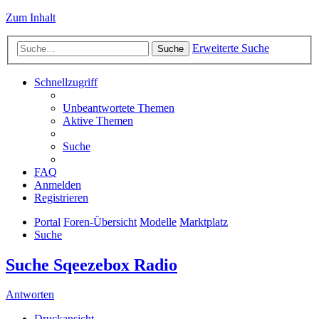
Zum Inhalt
Erweiterte Suche
Suche
Schnellzugriff
Unbeantwortete Themen
Aktive Themen
Suche
FAQ
Anmelden
Registrieren
Portal
Foren-Übersicht
Modelle
Marktplatz
Suche
Suche Sqeezebox Radio
Antworten
Druckansicht