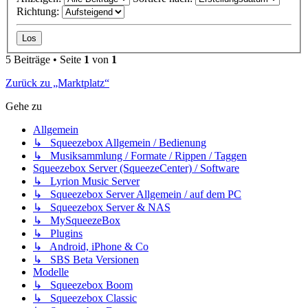
Richtung:
5 Beiträge • Seite
1
von
1
Zurück zu „Marktplatz“
Gehe zu
Allgemein
↳ Squeezebox Allgemein / Bedienung
↳ Musiksammlung / Formate / Rippen / Taggen
Squeezebox Server (SqueezeCenter) / Software
↳ Lyrion Music Server
↳ Squeezebox Server Allgemein / auf dem PC
↳ Squeezebox Server & NAS
↳ MySqueezeBox
↳ Plugins
↳ Android, iPhone & Co
↳ SBS Beta Versionen
Modelle
↳ Squeezebox Boom
↳ Squeezebox Classic