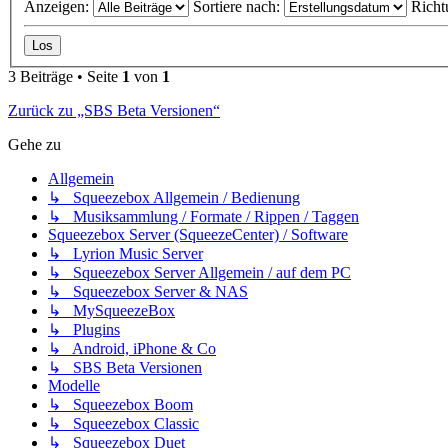
Anzeigen:
Sortiere nach:
Richt
3 Beiträge • Seite
1
von
1
Zurück zu „SBS Beta Versionen“
Gehe zu
Allgemein
↳ Squeezebox Allgemein / Bedienung
↳ Musiksammlung / Formate / Rippen / Taggen
Squeezebox Server (SqueezeCenter) / Software
↳ Lyrion Music Server
↳ Squeezebox Server Allgemein / auf dem PC
↳ Squeezebox Server & NAS
↳ MySqueezeBox
↳ Plugins
↳ Android, iPhone & Co
↳ SBS Beta Versionen
Modelle
↳ Squeezebox Boom
↳ Squeezebox Classic
↳ Squeezebox Duet