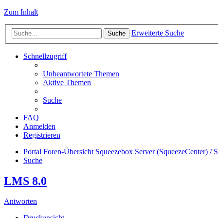
Zum Inhalt
Erweiterte Suche
Suche
Schnellzugriff
Unbeantwortete Themen
Aktive Themen
Suche
FAQ
Anmelden
Registrieren
Portal
Foren-Übersicht
Squeezebox Server (SqueezeCenter) / 
Suche
LMS 8.0
Antworten
Druckansicht