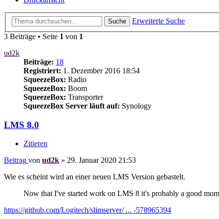
Erweiterte Suche
Suche
3 Beiträge • Seite
1
von
1
ud2k
Beiträge:
18
Registriert:
1. Dezember 2016 18:54
SqueezeBox:
Radio
SqueezeBox:
Boom
SqueezeBox:
Transporter
SqueezeBox Server läuft auf:
Synology
LMS 8.0
Zitieren
Beitrag
von
ud2k
»
29. Januar 2020 21:53
Wie es scheint wird an einer neuen LMS Version gebastelt.
Now that I've started work on LMS 8 it's probably a good momen
https://github.com/Logitech/slimserver/ ... -578965394