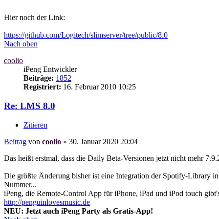
Hier noch der Link:
https://github.com/Logitech/slimserver/tree/public/8.0
Nach oben
coolio
iPeng Entwickler
Beiträge:
1852
Registriert:
16. Februar 2010 10:25
Re: LMS 8.0
Zitieren
Beitrag
von
coolio
»
30. Januar 2020 20:04
Das heißt erstmal, dass die Daily Beta-Versionen jetzt nicht mehr 7.
Die größte Änderung bisher ist eine Integration der Spotify-Library 
Nummer...
iPeng, die Remote-Control App für iPhone, iPad und iPod touch gibt'
http://penguinlovesmusic.de
NEU: Jetzt auch iPeng Party als Gratis-App!