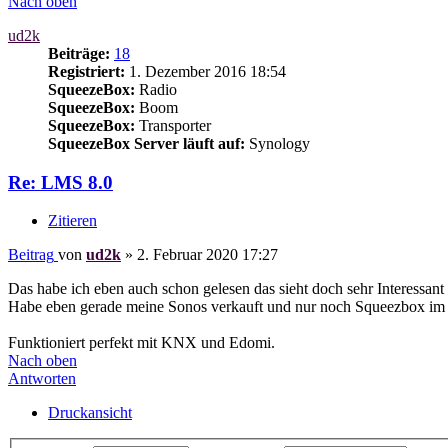
Nach oben
ud2k
Beiträge:
18
Registriert:
1. Dezember 2016 18:54
SqueezeBox:
Radio
SqueezeBox:
Boom
SqueezeBox:
Transporter
SqueezeBox Server läuft auf:
Synology
Re: LMS 8.0
Zitieren
Beitrag
von
ud2k
»
2. Februar 2020 17:27
Das habe ich eben auch schon gelesen das sieht doch sehr Interessant
Habe eben gerade meine Sonos verkauft und nur noch Squeezbox im 
Funktioniert perfekt mit KNX und Edomi.
Nach oben
Antworten
Druckansicht