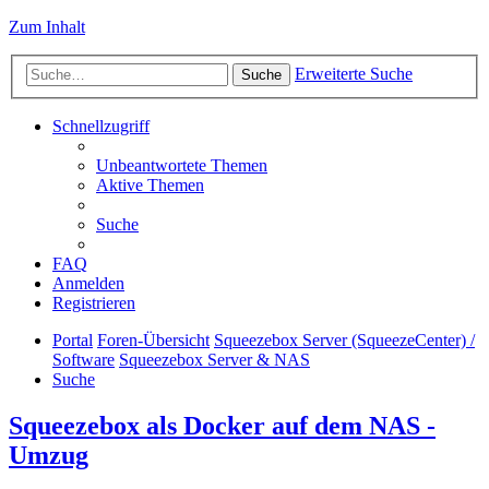
Zum Inhalt
Erweiterte Suche
Suche
Schnellzugriff
Unbeantwortete Themen
Aktive Themen
Suche
FAQ
Anmelden
Registrieren
Portal
Foren-Übersicht
Squeezebox Server (SqueezeCenter) /
Software
Squeezebox Server & NAS
Suche
Squeezebox als Docker auf dem NAS -
Umzug