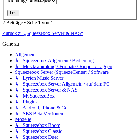
Richtung:
2 Beiträge • Seite
1
von
1
Zurück zu „Squeezebox Server & NAS“
Gehe zu
Allgemein
↳ Squeezebox Allgemein / Bedienung
↳ Musiksammlung / Formate / Rippen / Taggen
Squeezebox Server (SqueezeCenter) / Software
↳ Lyrion Music Server
↳ Squeezebox Server Allgemein / auf dem PC
↳ Squeezebox Server & NAS
↳ MySqueezeBox
↳ Plugins
↳ Android, iPhone & Co
↳ SBS Beta Versionen
Modelle
↳ Squeezebox Boom
↳ Squeezebox Classic
↳ Squeezebox Duet