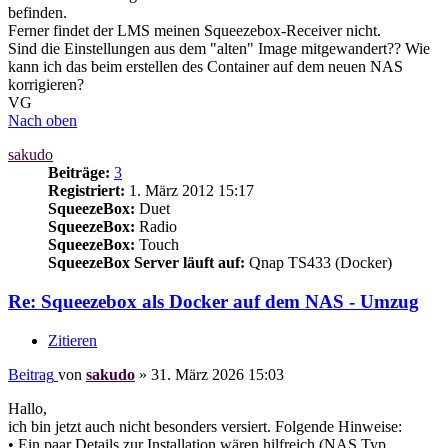
befinden.
Ferner findet der LMS meinen Squeezebox-Receiver nicht.
Sind die Einstellungen aus dem "alten" Image mitgewandert?? Wie
kann ich das beim erstellen des Container auf dem neuen NAS
korrigieren?
VG
Nach oben
sakudo
Beiträge:
3
Registriert:
1. März 2012 15:17
SqueezeBox:
Duet
SqueezeBox:
Radio
SqueezeBox:
Touch
SqueezeBox Server läuft auf:
Qnap TS433 (Docker)
Re: Squeezebox als Docker auf dem NAS - Umzug
Zitieren
Beitrag
von
sakudo
»
31. März 2026 15:03
Hallo,
ich bin jetzt auch nicht besonders versiert. Folgende Hinweise:
• Ein paar Details zur Installation wären hilfreich (NAS Typ,