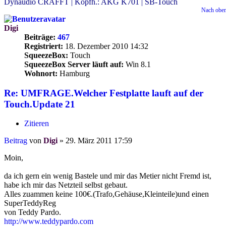
Dynaudio CRAFFT | Kopfh.: AKG K701 | SB-Touch
Nach obe
Digi
Beiträge:
467
Registriert:
18. Dezember 2010 14:32
SqueezeBox:
Touch
SqueezeBox Server läuft auf:
Win 8.1
Wohnort:
Hamburg
Re: UMFRAGE.Welcher Festplatte lauft auf der
Touch.Update 21
Zitieren
Beitrag
von
Digi
»
29. März 2011 17:59
Moin,
da ich gern ein wenig Bastele und mir das Metier nicht Fremd ist,
habe ich mir das Netzteil selbst gebaut.
Alles zuammen keine 100€.(Trafo,Gehäuse,Kleinteile)und einen
SuperTeddyReg
von Teddy Pardo.
http://www.teddypardo.com