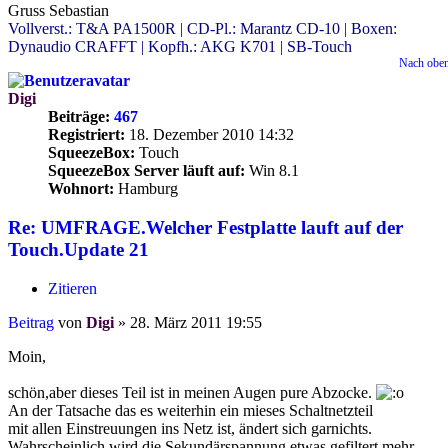
Gruss Sebastian
Vollverst.: T&A PA1500R | CD-Pl.: Marantz CD-10 | Boxen:
Dynaudio CRAFFT | Kopfh.: AKG K701 | SB-Touch
Nach obe
Digi
Beiträge:
467
Registriert:
18. Dezember 2010 14:32
SqueezeBox:
Touch
SqueezeBox Server läuft auf:
Win 8.1
Wohnort:
Hamburg
Re: UMFRAGE.Welcher Festplatte lauft auf der
Touch.Update 21
Zitieren
Beitrag
von
Digi
»
28. März 2011 19:55
Moin,
schön,aber dieses Teil ist in meinen Augen pure Abzocke.
An der Tatsache das es weiterhin ein mieses Schaltnetzteil
mit allen Einstreuungen ins Netz ist, ändert sich garnichts.
Wahrscheinlich wird die Sekundärspannung etwas gefiltert,mehr