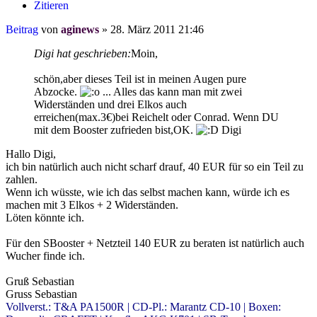
Zitieren
Beitrag
von
aginews
»
28. März 2011 21:46
Digi hat geschrieben:
Moin,
schön,aber dieses Teil ist in meinen Augen pure
Abzocke.
... Alles das kann man mit zwei
Widerständen und drei Elkos auch
erreichen(max.3€)bei Reichelt oder Conrad. Wenn DU
mit dem Booster zufrieden bist,OK.
Digi
Hallo Digi,
ich bin natürlich auch nicht scharf drauf, 40 EUR für so ein Teil zu
zahlen.
Wenn ich wüsste, wie ich das selbst machen kann, würde ich es
machen mit 3 Elkos + 2 Widerständen.
Löten könnte ich.
Für den SBooster + Netzteil 140 EUR zu beraten ist natürlich auch
Wucher finde ich.
Gruß Sebastian
Gruss Sebastian
Vollverst.: T&A PA1500R | CD-Pl.: Marantz CD-10 | Boxen: