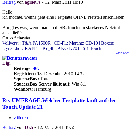
Beitrag
von
aginews
»
12. März 2011 18:10
Hallo,
ich möchte, wenns geht eine Festplatte OHNE Netzteil anschließen.
Bringt es was, wenn man an d. SB-Touch ein
stärkeres Netzteil
anschließt?
Gruss Sebastian
Vollverst.: T&A PA1500R | CD-Pl.: Marantz CD-10 | Boxen:
Dynaudio CRAFFT | Kopfh.: AKG K701 | SB-Touch
Nach obe
Digi
Beiträge:
467
Registriert:
18. Dezember 2010 14:32
SqueezeBox:
Touch
SqueezeBox Server läuft auf:
Win 8.1
Wohnort:
Hamburg
Re: UMFRAGE.Welcher Festplatte lauft auf der
Touch.Update 21
Zitieren
Beitrag
von
Digi
»
12. März 2011 19:55