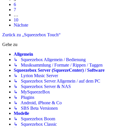
6
7
…
10
Nächste
Zurück zu „Squeezebox Touch“
Gehe zu
Allgemein
↳ Squeezebox Allgemein / Bedienung
↳ Musiksammlung / Formate / Rippen / Taggen
Squeezebox Server (SqueezeCenter) / Software
↳ Lyrion Music Server
↳ Squeezebox Server Allgemein / auf dem PC
↳ Squeezebox Server & NAS
↳ MySqueezeBox
↳ Plugins
↳ Android, iPhone & Co
↳ SBS Beta Versionen
Modelle
↳ Squeezebox Boom
↳ Squeezebox Classic