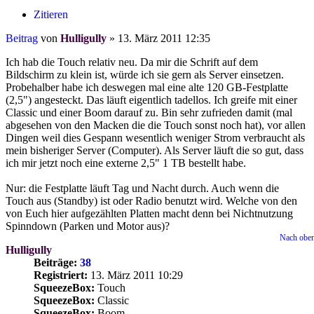
Zitieren
Beitrag
von
Hulligully
»
13. März 2011 12:35
Ich hab die Touch relativ neu. Da mir die Schrift auf dem
Bildschirm zu klein ist, würde ich sie gern als Server einsetzen.
Probehalber habe ich deswegen mal eine alte 120 GB-Festplatte
(2,5") angesteckt. Das läuft eigentlich tadellos. Ich greife mit einer
Classic und einer Boom darauf zu. Bin sehr zufrieden damit (mal
abgesehen von den Macken die die Touch sonst noch hat), vor allen
Dingen weil dies Gespann wesentlich weniger Strom verbraucht als
mein bisheriger Server (Computer). Als Server läuft die so gut, dass
ich mir jetzt noch eine externe 2,5" 1 TB bestellt habe.
Nur: die Festplatte läuft Tag und Nacht durch. Auch wenn die
Touch aus (Standby) ist oder Radio benutzt wird. Welche von den
von Euch hier aufgezählten Platten macht denn bei Nichtnutzung
Spinndown (Parken und Motor aus)?
Nach obe
Hulligully
Beiträge:
38
Registriert:
13. März 2011 10:29
SqueezeBox:
Touch
SqueezeBox:
Classic
SqueezeBox:
Boom