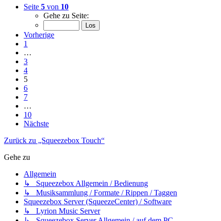
Seite
5
von
10
Gehe zu Seite:
Vorherige
1
…
3
4
5
6
7
…
10
Nächste
Zurück zu „Squeezebox Touch“
Gehe zu
Allgemein
↳ Squeezebox Allgemein / Bedienung
↳ Musiksammlung / Formate / Rippen / Taggen
Squeezebox Server (SqueezeCenter) / Software
↳ Lyrion Music Server
↳ Squeezebox Server Allgemein / auf dem PC