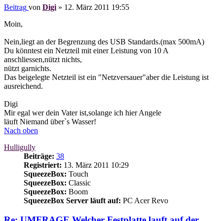
Beitrag
von
Digi
»
12. März 2011 19:55
Moin,
Nein,liegt an der Begrenzung des USB Standards.(max 500mA)
Du könntest ein Netzteil mit einer Leistung von 10 A
anschliessen,nützt nichts,
nützt garnichts.
Das beigelegte Netzteil ist ein "Netzversauer"aber die Leistung ist
ausreichend.
Digi
Mir egal wer dein Vater ist,solange ich hier Angele
läuft Niemand über`s Wasser!
Nach oben
Hulligully
Beiträge:
38
Registriert:
13. März 2011 10:29
SqueezeBox:
Touch
SqueezeBox:
Classic
SqueezeBox:
Boom
SqueezeBox Server läuft auf:
PC Acer Revo
Re: UMFRAGE.Welcher Festplatte lauft auf der