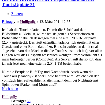
Touch.Update 21
Zitieren
Beitrag
von
Hulligully
»
13. März 2011 12:35
Ich hab die Touch relativ neu. Da mir die Schrift auf dem
Bildschirm zu klein ist, würde ich sie gern als Server einsetzen.
Probehalber habe ich deswegen mal eine alte 120 GB-Festplatte
(2,5") angesteckt. Das läuft eigentlich tadellos. Ich greife mit einer
Classic und einer Boom darauf zu. Bin sehr zufrieden damit (mal
abgesehen von den Macken die die Touch sonst noch hat), vor allen
Dingen weil dies Gespann wesentlich weniger Strom verbraucht als
mein bisheriger Server (Computer). Als Server läuft die so gut, dass
ich mir jetzt noch eine externe 2,5" 1 TB bestellt habe.
Nur: die Festplatte läuft Tag und Nacht durch. Auch wenn die
Touch aus (Standby) ist oder Radio benutzt wird. Welche von den
von Euch hier aufgezählten Platten macht denn bei Nichtnutzung
Spinndown (Parken und Motor aus)?
Nach oben
Hulligully
Beiträge:
38