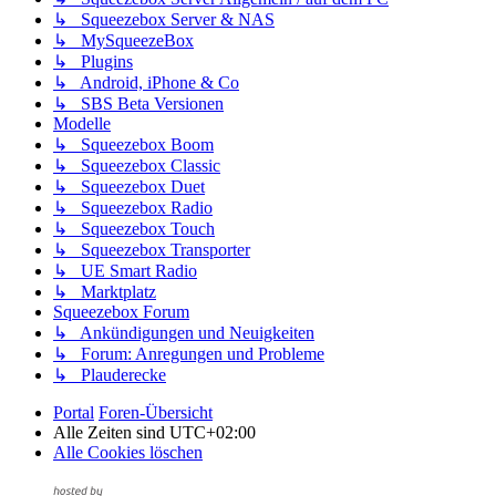
↳ Squeezebox Server & NAS
↳ MySqueezeBox
↳ Plugins
↳ Android, iPhone & Co
↳ SBS Beta Versionen
Modelle
↳ Squeezebox Boom
↳ Squeezebox Classic
↳ Squeezebox Duet
↳ Squeezebox Radio
↳ Squeezebox Touch
↳ Squeezebox Transporter
↳ UE Smart Radio
↳ Marktplatz
Squeezebox Forum
↳ Ankündigungen und Neuigkeiten
↳ Forum: Anregungen und Probleme
↳ Plauderecke
Portal
Foren-Übersicht
Alle Zeiten sind
UTC+02:00
Alle Cookies löschen