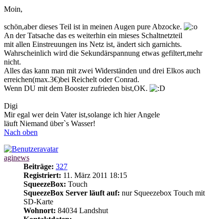
Moin,
schön,aber dieses Teil ist in meinen Augen pure Abzocke.
An der Tatsache das es weiterhin ein mieses Schaltnetzteil
mit allen Einstreuungen ins Netz ist, ändert sich garnichts.
Wahrscheinlich wird die Sekundärspannung etwas gefiltert,mehr
nicht.
Alles das kann man mit zwei Widerständen und drei Elkos auch
erreichen(max.3€)bei Reichelt oder Conrad.
Wenn DU mit dem Booster zufrieden bist,OK.
Digi
Mir egal wer dein Vater ist,solange ich hier Angele
läuft Niemand über`s Wasser!
Nach oben
aginews
Beiträge:
327
Registriert:
11. März 2011 18:15
SqueezeBox:
Touch
SqueezeBox Server läuft auf:
nur Squeezebox Touch mit
SD-Karte
Wohnort:
84034 Landshut