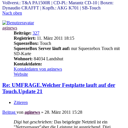
Vollverst.: T&A PA1500R | CD-Pl.: Marantz CD-10 | Boxen:
Dynaudio CRAFFT | Kopfh.: AKG K701 | SB-Touch
Nach oben
aginews
Beiträge:
327
Registriert:
11. März 2011 18:15
SqueezeBox:
Touch
SqueezeBox Server läuft auf:
nur Squeezebox Touch mit
SD-Karte
Wohnort:
84034 Landshut
Kontaktdaten:
Kontaktdaten von aginews
Website
Re: UMFRAGE.Welcher Festplatte lauft auf der
Touch.Update 21
Zitieren
Beitrag
von
aginews
»
28. März 2011 15:28
Digi hat geschrieben:
Das beigelegte Netzteil ist ein
"Netzversauer"aber die Leistung ist ausreichend. Digi