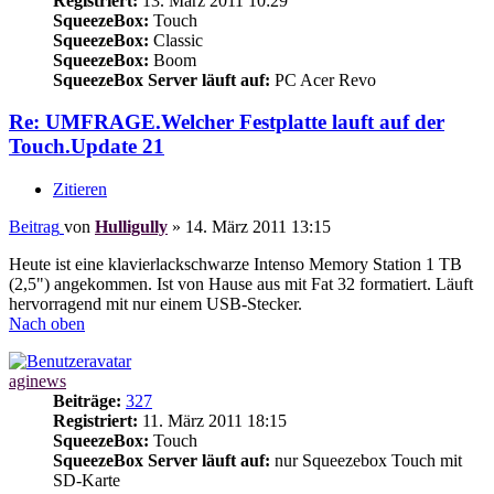
Registriert:
13. März 2011 10:29
SqueezeBox:
Touch
SqueezeBox:
Classic
SqueezeBox:
Boom
SqueezeBox Server läuft auf:
PC Acer Revo
Re: UMFRAGE.Welcher Festplatte lauft auf der
Touch.Update 21
Zitieren
Beitrag
von
Hulligully
»
14. März 2011 13:15
Heute ist eine klavierlackschwarze Intenso Memory Station 1 TB
(2,5") angekommen. Ist von Hause aus mit Fat 32 formatiert. Läuft
hervorragend mit nur einem USB-Stecker.
Nach oben
aginews
Beiträge:
327
Registriert:
11. März 2011 18:15
SqueezeBox:
Touch
SqueezeBox Server läuft auf:
nur Squeezebox Touch mit
SD-Karte